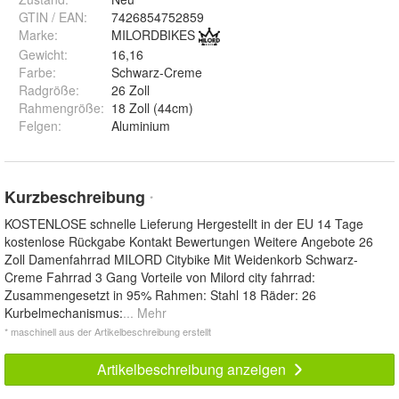
GTIN / EAN:
7426854752859
Marke:
MILORDBIKES
Gewicht
:
16,16
Farbe
:
Schwarz-Creme
Radgröße
:
26 Zoll
Rahmengröße
:
18 Zoll (44cm)
Felgen
:
Aluminium
Kurzbeschreibung
*
KOSTENLOSE schnelle Lieferung Hergestellt in der EU 14 Tage
kostenlose Rückgabe Kontakt Bewertungen Weitere Angebote 26
Zoll Damenfahrrad MILORD Citybike Mit Weidenkorb Schwarz-
Creme Fahrrad 3 Gang Vorteile von Milord city fahrrad:
Zusammengesetzt in 95% Rahmen: Stahl 18 Räder: 26
Kurbelmechanismus:
... Mehr
* maschinell aus der Artikelbeschreibung erstellt
Artikelbeschreibung anzeigen