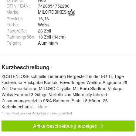
GTIN / EAN:
7426854752286
Marke:
MILORDBIKES
Gewicht
:
16,16
Farbe
:
Weiss
Radgröße
:
26 Zoll
Rahmengröße
:
18 Zoll (44cm)
Felgen
:
Aluminium
Kurzbeschreibung
*
KOSTENLOSE schnelle Lieferung Hergestellt in der EU 14 Tage
kostenlose Rückgabe Kontakt Bewertungen Weitere Angebote 26
Zoll Damenfahrrad MILORD Citybike Mit Korb Stadtrad Vintage
Weiss Fahrrad 3 Gänge Vorteile von Milord city fahrrad:
Zusammengesetzt in 95% Rahmen: Stahl 18 Räder: 26
Kurbelmechanis
... Mehr
* maschinell aus der Artikelbeschreibung erstellt
Artikelbeschreibung anzeigen