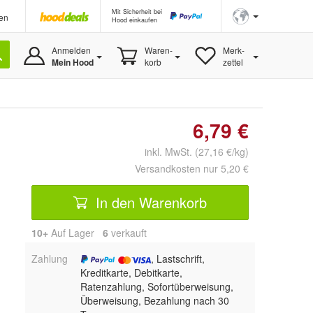
Mit Sicherheit bei
en
Hood einkaufen
Anmelden
Waren-
Merk-
Mein Hood
korb
zettel
6,79 €
inkl. MwSt. (27,16 €/kg)
Versandkosten nur 5,20 €
In den Warenkorb
10+
Auf Lager
6
 verkauft
Zahlung
, Lastschrift,
Kreditkarte, Debitkarte,
Ratenzahlung, Sofortüberweisung,
Überweisung, Bezahlung nach 30