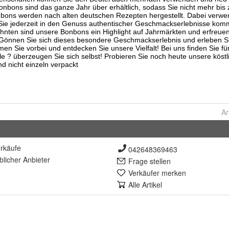
Ar
rkäufe
042648369463
lich
er Anbieter
Frage stellen
Verkäufer merken
Alle Artikel