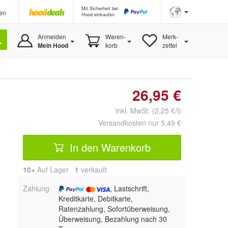
Mit Sicherheit bei
en
Hood einkaufen
Anmelden
Waren-
Merk-
Mein Hood
korb
zettel
26,95 €
inkl. MwSt. (2,25 €/l)
Versandkosten nur 5,49 €
In den Warenkorb
10+
Auf Lager
1
 verkauft
Zahlung
, Lastschrift,
Kreditkarte, Debitkarte,
Ratenzahlung, Sofortüberweisung,
Überweisung, Bezahlung nach 30