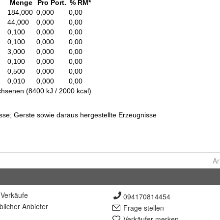
Ar
Verkäufe
094170814454
lich
er Anbieter
Frage stellen
Verkäufer merken