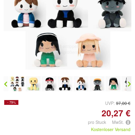
Doppelt antippen zum
vergrößern
- 79%
UVP:
97,00 €
20,27 €
pro Stuck MwSt.
Kostenloser Versand