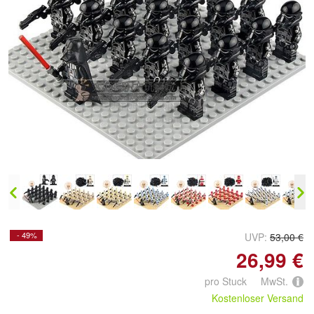
Doppelt antippen zum
vergrößern
- 49%
UVP:
53,00 €
26,99 €
pro Stuck MwSt.
Kostenloser Versand