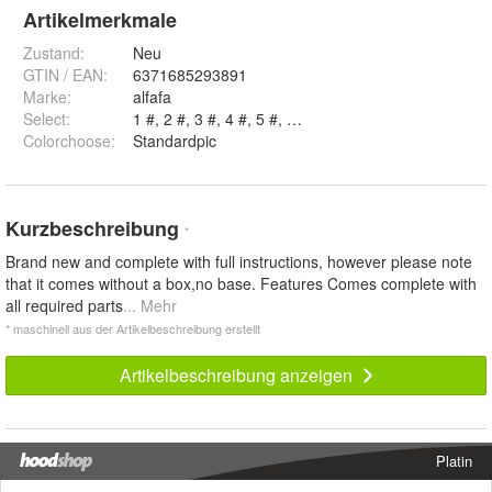
Artikelmerkmale
Zustand:
Neu
GTIN / EAN:
6371685293891
Marke:
alfafa
Select
:
Colorchoose
:
Standardpic
Kurzbeschreibung
*
Brand new and complete with full instructions, however please note
that it comes without a box,no base. Features Comes complete with
all required parts
... Mehr
* maschinell aus der Artikelbeschreibung erstellt
Artikelbeschreibung anzeigen
Platin