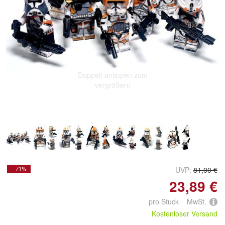
Doppelt antippen zum
vergrößern
- 71%
UVP:
81,00 €
23,89 €
pro Stuck MwSt.
Kostenloser Versand