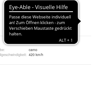
rbe
:
camo
ilgeschwindigkeit
:
420 km/h