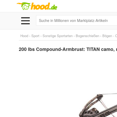
Hood
›
Sport
›
Sonstige Sportarten
›
Bogenschießen
›
Bögen - 
200 lbs Compound-Armbrust: TITAN camo, ne