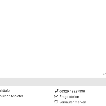
Ar
rkäufe
06329 / 9927996
lich
er Anbieter
Frage stellen
Verkäufer merken