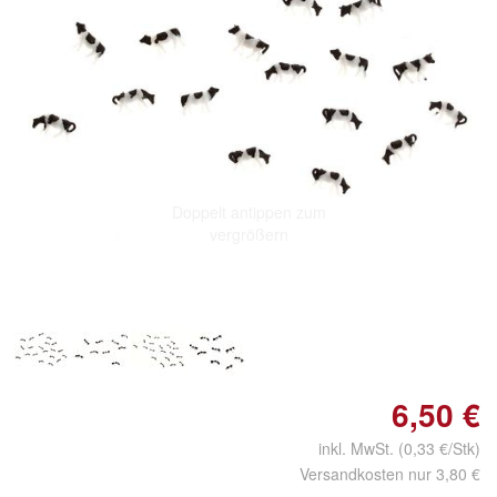
Doppelt antippen zum
vergrößern
6,50 €
inkl. MwSt. (0,33 €/Stk)
Versandkosten nur 3,80 €