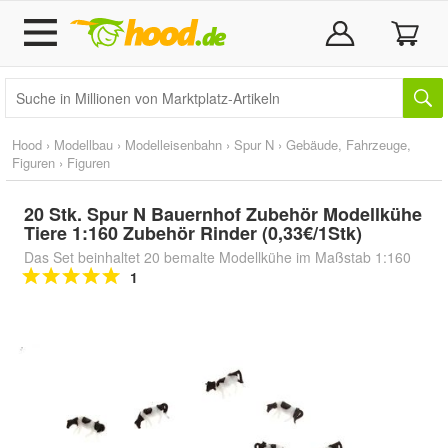
Hood
›
Modellbau
›
Modelleisenbahn
›
Spur N
›
Gebäude, Fahrzeuge,
Figuren
›
Figuren
20 Stk. Spur N Bauernhof Zubehör Modellkühe
Tiere 1:160 Zubehör Rinder (0,33€/1Stk)
Das Set beinhaltet 20 bemalte Modellkühe im Maßstab 1:160
1