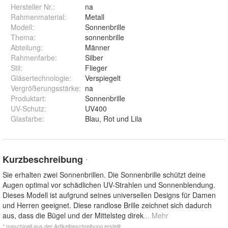
Hersteller Nr.:
na
Rahmenmaterial
:
Metall
Modell
:
Sonnenbrille
Thema
:
sonnenbrille
Abteilung
:
Männer
Rahmenfarbe
:
Silber
Stil
:
Flieger
Gläsertechnologie
:
Verspiegelt
Vergrößerungsstärke
:
na
Produktart
:
Sonnenbrille
UV-Schutz
:
UV400
Glasfarbe
:
Blau, Rot und Lila
Kurzbeschreibung
*
Sie erhalten zwei Sonnenbrillen. Die Sonnenbrille schützt deine
Augen optimal vor schädlichen UV-Strahlen und Sonnenblendung.
Dieses Modell ist aufgrund seines universellen Designs für Damen
und Herren geeignet. Diese randlose Brille zeichnet sich dadurch
aus, dass die Bügel und der Mittelsteg direk
... Mehr
* maschinell aus der Artikelbeschreibung erstellt