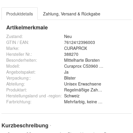
Produktdetails
Zahlung, Versand & Rückgabe
Artikelmerkmale
Zustand:
Neu
GTIN / EAN:
7612412396003
Marke:
CURAPROX
Hersteller Nr.:
388270
Besonderheiten
:
Mittelharte Borsten
Modell
:
Curaprox CS3960 super soft
Angebotspaket
:
Ja
Verpackung:
:
Blister
Abteilung
:
Unisex Erwachsene
Produktart
:
Regelmäßige Zahnbürste
Herstellungsland und -region
:
Schweiz
Farbrichtung
:
Mehrfarbig, keine Auswahl
Kurzbeschreibung
*