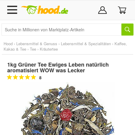
Hood
›
Lebensmittel & Genuss
›
Lebensmittel & Spezialitäten
›
Kaffee,
Kakao & Tee
›
Tee
›
Kräutertee
1kg Grüner Tee Ewiges Leben natürlich
aromatisiert WOW was Lecker
8