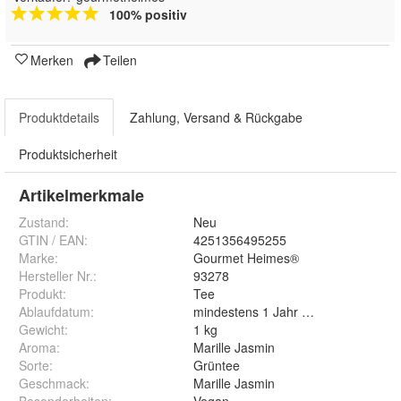
100% positiv
Merken
Teilen
Produktdetails
Zahlung, Versand & Rückgabe
Produktsicherheit
Artikelmerkmale
Zustand:
Neu
GTIN / EAN:
4251356495255
Marke:
Gourmet Heimes®
Hersteller Nr.:
93278
Produkt
:
Tee
Ablaufdatum
:
mindestens 1 Jahr nach Lieferung
Gewicht
:
1 kg
Aroma
:
Marille Jasmin
Sorte
:
Grüntee
Geschmack
:
Marille Jasmin