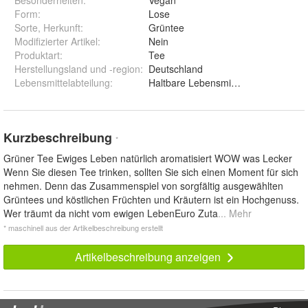
Besonderheiten
:
Vegan
Form
:
Lose
Sorte, Herkunft
:
Grüntee
Modifizierter Artikel
:
Nein
Produktart
:
Tee
Herstellungsland und -region
:
Deutschland
Lebensmittelabteilung
:
Haltbare Lebensmittel
Kurzbeschreibung
*
Grüner Tee Ewiges Leben natürlich aromatisiert WOW was Lecker
Wenn Sie diesen Tee trinken, sollten Sie sich einen Moment für sich
nehmen. Denn das Zusammenspiel von sorgfältig ausgewählten
Grüntees und köstlichen Früchten und Kräutern ist ein Hochgenuss.
Wer träumt da nicht vom ewigen LebenEuro Zuta
... Mehr
* maschinell aus der Artikelbeschreibung erstellt
Artikelbeschreibung anzeigen