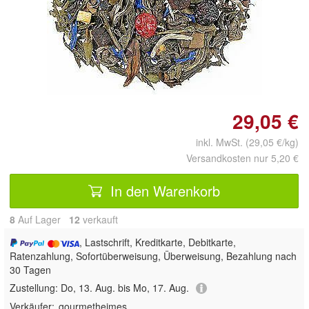
Doppelt antippen zum
vergrößern
29,05 €
inkl. MwSt. (29,05 €/kg)
Versandkosten nur 5,20 €
In den Warenkorb
8
Auf Lager
12
 verkauft
, Lastschrift, Kreditkarte, Debitkarte,
Ratenzahlung, Sofortüberweisung, Überweisung, Bezahlung nach
30 Tagen
Zustellung:
Do, 13. Aug. bis Mo, 17. Aug.
Verkäufer:
gourmetheimes