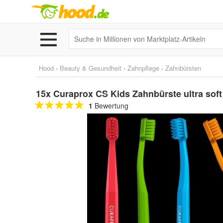
Hood
›
Beauty & Gesundheit
›
Zahnpflege
›
Zahnbürsten
15x Curaprox CS Kids Zahnbürste ultra soft 
1
Bewertung