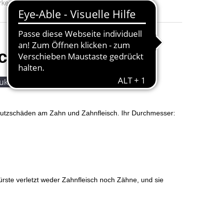
rke:
CURAPROX