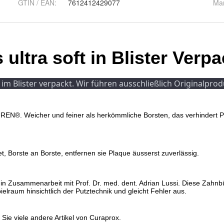
GTIN / EAN:
7612412429077
Ma