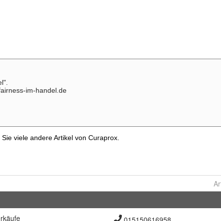
Ar
rkäufe
015150616958