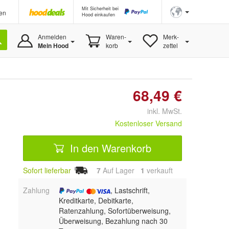
Mit Sicherheit bei
en
Hood einkaufen
Anmelden
Waren-
Merk-
Mein Hood
korb
zettel
68,49 €
inkl. MwSt.
Kostenloser Versand
In den Warenkorb
Sofort lieferbar
7
Auf Lager
1
 verkauft
Zahlung
, Lastschrift,
Kreditkarte, Debitkarte,
Ratenzahlung, Sofortüberweisung,
Überweisung, Bezahlung nach 30