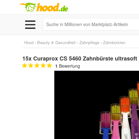
Hood
›
Beauty & Gesundheit
›
Zahnpflege
›
Zahnbürsten
15x Curaprox CS 5460 Zahnbürste ultrasoft 
1
Bewertung