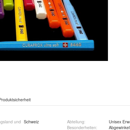
Produktsicherheit
ngsland und
Schweiz
Abteilung
:
Unisex Er
Besonderheiten
:
Abgewinkel