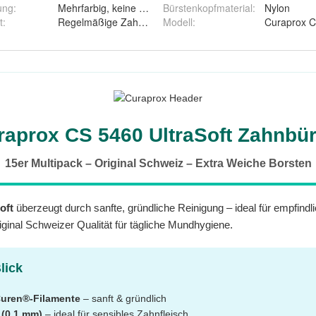
ung
:
Mehrfarbig, keine Auswahl
Bürstenkopfmaterial
:
Nylon
t
:
Regelmäßige Zahnbürste
Modell
:
Curaprox CS