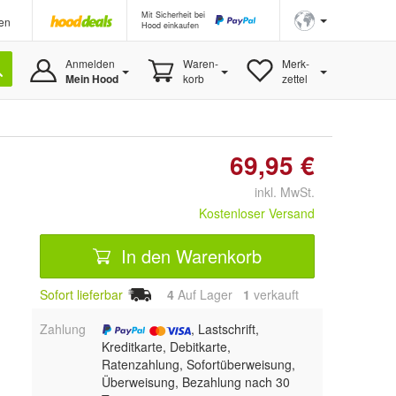
Mit Sicherheit bei
en
Hood einkaufen
Anmelden
Waren-
Merk-
Mein Hood
korb
zettel
69,95 €
inkl. MwSt.
Kostenloser Versand
In den Warenkorb
Sofort lieferbar
4
Auf Lager
1
 verkauft
Zahlung
, Lastschrift,
Kreditkarte, Debitkarte,
Ratenzahlung, Sofortüberweisung,
Überweisung, Bezahlung nach 30