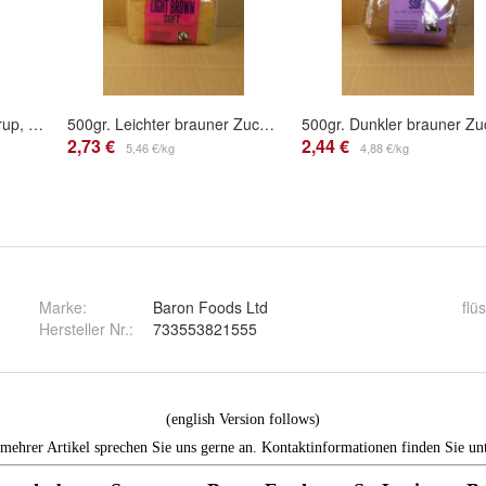
325gr. Lyle´s Golden Syrup, Zuckersirup zum Kochen, Backen und Geniessen, VEGAN
500gr. Leichter brauner Zucker, unraffiniert, von Tate+Lyle, Fairtrade, VEGAN
2,73 €
2,44 €
5,46 €/kg
4,88 €/kg
Marke:
Baron Foods Ltd
flü
Hersteller Nr.:
733553821555