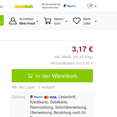
Mit Sicherheit bei
en
Hood einkaufen
Anmelden
Waren-
Merk-
Mein Hood
korb
zettel
3,17 €
inkl. MwSt. (20,45 €/kg)
Versandkosten nur 6,50 €
In den Warenkorb
10+
Auf Lager
1
 verkauft
Zahlung
, Lastschrift,
Kreditkarte, Debitkarte,
Ratenzahlung, Sofortüberweisung,
Überweisung, Bezahlung nach 30