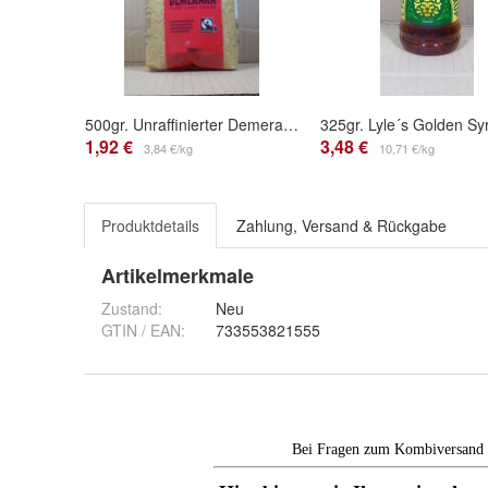
500gr. Unraffinierter Demerara Zucker von Tate+Lyle, Fairtrade, VEGAN
1,92 €
3,48 €
3,84 €/kg
10,71 €/kg
Produktdetails
Zahlung, Versand & Rückgabe
Artikelmerkmale
Zustand:
Neu
GTIN / EAN:
733553821555