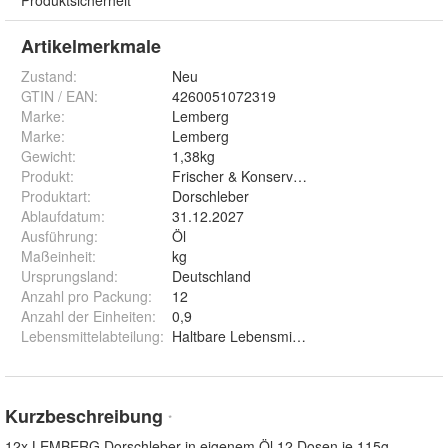
Produktsicherheit
Artikelmerkmale
Zustand:
Neu
GTIN / EAN:
4260051072319
Marke:
Lemberg
Marke
:
Lemberg
Gewicht
:
1,38kg
Produkt
:
Frischer & Konservenfisch & -meeresfrücht
Produktart
:
Dorschleber
Ablaufdatum
:
31.12.2027
Ausführung
:
Öl
Maßeinheit
:
kg
Ursprungsland
:
Deutschland
Anzahl pro Packung
:
12
Anzahl der Einheiten
:
0,9
Lebensmittelabteilung
:
Haltbare Lebensmittel
Kurzbeschreibung
*
12x LEMBERG Dorschleber in eigenem Öl 12 Dosen je 115g