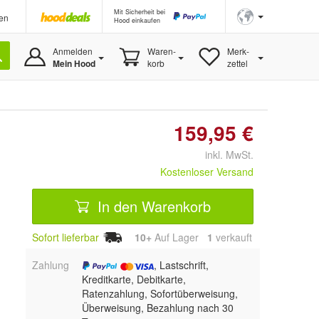
Mit Sicherheit bei
en
Hood einkaufen
Anmelden
Waren-
Merk-
Mein Hood
korb
zettel
159,95 €
inkl. MwSt.
Kostenloser Versand
In den Warenkorb
Sofort lieferbar
10+
Auf Lager
1
 verkauft
Zahlung
, Lastschrift,
Kreditkarte, Debitkarte,
Ratenzahlung, Sofortüberweisung,
Überweisung, Bezahlung nach 30