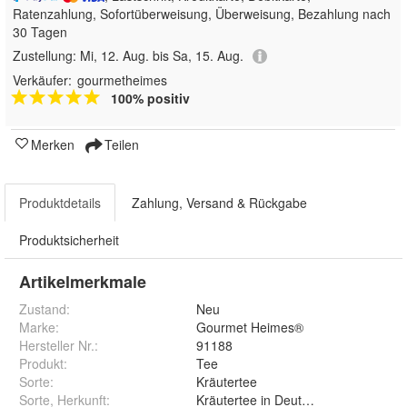
Ratenzahlung, Sofortüberweisung, Überweisung, Bezahlung nach
30 Tagen
Zustellung:
Mi, 12. Aug. bis Sa, 15. Aug.
Verkäufer:
gourmetheimes
100% positiv
Merken
Teilen
Produktdetails
Zahlung, Versand & Rückgabe
Produktsicherheit
Artikelmerkmale
Zustand:
Neu
Marke:
Gourmet Heimes®
Hersteller Nr.:
91188
Produkt
:
Tee
Sorte
:
Kräutertee
Sorte, Herkunft
:
Kräutertee in Deutschland hergestell