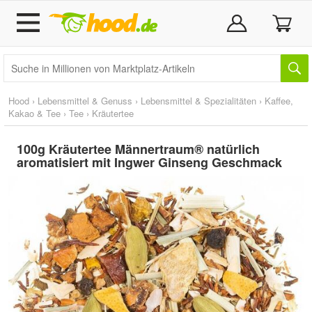
Hood
›
Lebensmittel & Genuss
›
Lebensmittel & Spezialitäten
›
Kaffee,
Kakao & Tee
›
Tee
›
Kräutertee
100g Kräutertee Männertraum® natürlich
aromatisiert mit Ingwer Ginseng Geschmack