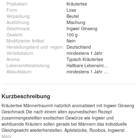
Produktart
:
Kräutertee
Form
:
Lose
Verpackung
:
Beutel
Ausführung
:
Mischung
Geschmack
:
Ingwer Ginseng
Gewicht
:
100 g
Modifizierter Artikel
:
Nein
Herstellungsland und -region
:
Deutschland
Verfallsdatum
:
mindestens 1 Jahr
Aroma
:
Typisch Kräutertee
Lebensmittelabteilung
:
Haltbare Lebensmittel
Ablaufdatum
:
mindestens 1 Jahr nach Lieferung
Kurzbeschreibung
*
Kräutertee Männertraum® natürlich aromatisiert mit Ingwer Ginseng
Geschmack Die nach einem alten ayurvedischen Rezept
zusammengestellten exotischen Gewürze wie Ingwer und
wohltuende Kräutern sollen gerade bei Männern das individuelle
Gleichgewicht wiederherstellen. Apfelstücke, Rooibos, Ingwerst
...
Mehr