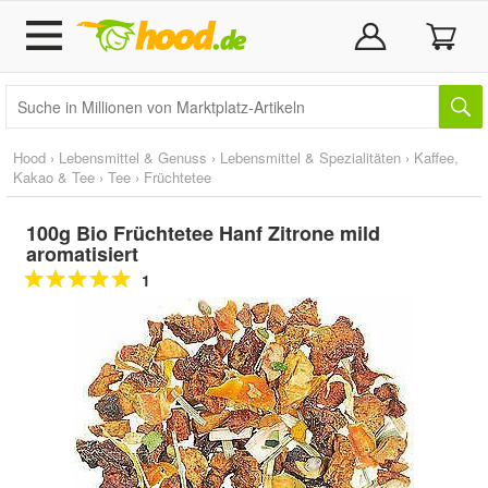
Hood
›
Lebensmittel & Genuss
›
Lebensmittel & Spezialitäten
›
Kaffee,
Kakao & Tee
›
Tee
›
Früchtetee
100g Bio Früchtetee Hanf Zitrone mild
aromatisiert
1