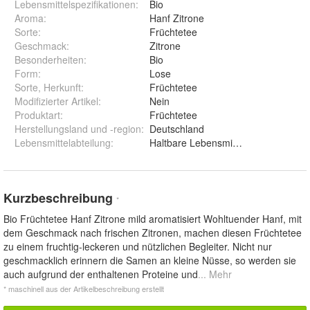
Lebensmittelspezifikationen
:
Bio
Aroma
:
Hanf Zitrone
Sorte
:
Früchtetee
Geschmack
:
Zitrone
Besonderheiten
:
Bio
Form
:
Lose
Sorte, Herkunft
:
Früchtetee
Modifizierter Artikel
:
Nein
Produktart
:
Früchtetee
Herstellungsland und -region
:
Deutschland
Lebensmittelabteilung
:
Haltbare Lebensmittel
Kurzbeschreibung
*
Bio Früchtetee Hanf Zitrone mild aromatisiert Wohltuender Hanf, mit
dem Geschmack nach frischen Zitronen, machen diesen Früchtetee
zu einem fruchtig-leckeren und nützlichen Begleiter. Nicht nur
geschmacklich erinnern die Samen an kleine Nüsse, so werden sie
auch aufgrund der enthaltenen Proteine und
... Mehr
* maschinell aus der Artikelbeschreibung erstellt