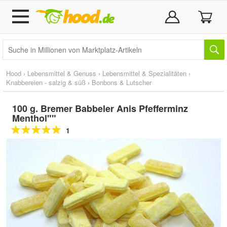
Hood
›
Lebensmittel & Genuss
›
Lebensmittel & Spezialitäten
›
Knabbereien - salzig & süß
›
Bonbons & Lutscher
100 g. Bremer Babbeler Anis Pfefferminz
Menthol""
1
Doppelt antippen zum