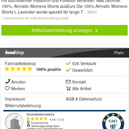
mit durchdachter Passform und Funktion verbindet. Was zeichnet
100%, Airmatic Womens Shorts ausEuro Die 100% Airmatic Womens
Shorts L Lavender wurde speziell fér lange T
... Mehr
* maschinell aus der Artikelbeschreibung erstellt
Artikelbeschreibung anzeigen
Platin
Fahrradteileshop
526 Verkäufe
100% positiv
Gewerblich
Anrufen
Kontakt
Merken
Alle Artikel
Impressum
AGB
&
Datenschutz
Widerrufsbelehrung