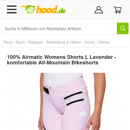
Hood
›
Sport
›
Radsport
›
Bekleidung & Helme
›
Hosen
›
Herren
100% Airmatic Womens Shorts L Lavender -
komfortable All-Mountain Bikeshorts