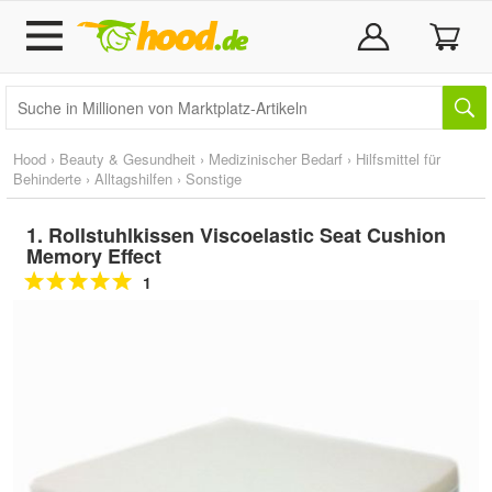
Hood
›
Beauty & Gesundheit
›
Medizinischer Bedarf
›
Hilfsmittel für
Behinderte
›
Alltagshilfen
›
Sonstige
1. Rollstuhlkissen Viscoelastic Seat Cushion
Memory Effect
1