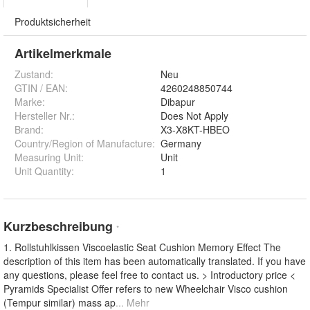
Produktsicherheit
Artikelmerkmale
Zustand:
Neu
GTIN / EAN:
4260248850744
Marke:
Dibapur
Hersteller Nr.:
Does Not Apply
Brand
:
X3-X8KT-HBEO
Country/Region of Manufacture
:
Germany
Measuring Unit
:
Unit
Unit Quantity
:
1
Kurzbeschreibung
*
1. Rollstuhlkissen Viscoelastic Seat Cushion Memory Effect The
description of this item has been automatically translated. If you have
any questions, please feel free to contact us. > Introductory price <
Pyramids Specialist Offer refers to new Wheelchair Visco cushion
(Tempur similar) mass ap
... Mehr