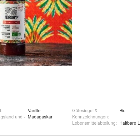
t
:
Vanille
Gütesiegel &
Bio
ngsland und -
Madagaskar
Kennzeichnungen
:
Lebensmittelabteilung
:
Haltbare 