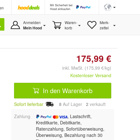
Mit Sicherheit bei
en
Hood einkaufen
Anmelden
Waren-
Merk-
Mein Hood
korb
zettel
175,99 €
inkl. MwSt. (175,99 €/kg)
Kostenloser Versand
In den Warenkorb
Sofort lieferbar
8
Auf Lager
2
 verkauft
Zahlung
, Lastschrift,
Kreditkarte, Debitkarte,
Ratenzahlung, Sofortüberweisung,
Überweisung, Bezahlung nach 30