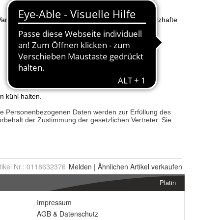
tikel Nr.:
0118632376
Melden
|
Ähnlichen
Artikel verkaufen
Platin
Impressum
AGB
&
Datenschutz