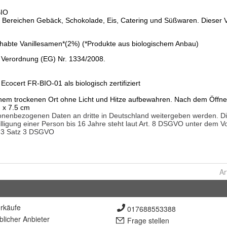
Ar
rkäufe
017688553388
lich
er Anbieter
Frage stellen