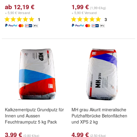
ab 12,19 €
1,99 €
(1,99 €/kg)
+ 5,90 € Versand
+ 5,90 € Versand
1
3
Kalkzementputz Grundputz für
MH grau Akurit mineralische
Innen und Aussen
Putzhaftbrücke Betonflächen
Feuchtraumputz 5 kg Pack
und XPS 2 kg
3,99 €
4,99 €
(0,80 €/kg)
(2,50 €/kg)