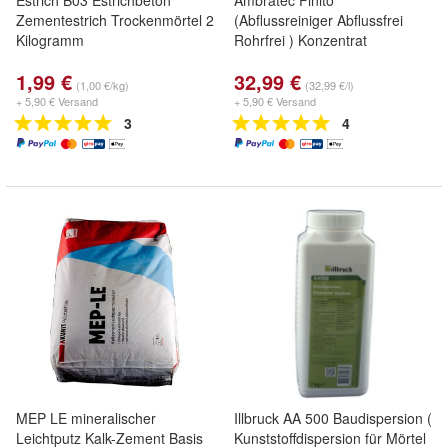
Estrich B03 Estrichbeton
Ambratec Finito
Zementestrich Trockenmörtel 2
(Abflussreiniger Abflussfrei
Kilogramm
Rohrfrei ) Konzentrat
1,99 €
32,99 €
(1,00 €/kg)
(32,99 €/l)
+ 5,90 € Versand
+ 5,90 € Versand
3
4
MEP LE mineralischer
Illbruck AA 500 Baudispersion (
Leichtputz Kalk-Zement Basis
Kunststoffdispersion für Mörtel