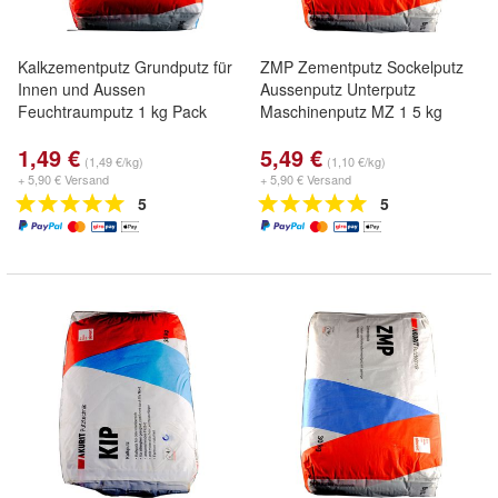
Kalkzementputz Grundputz für
ZMP Zementputz Sockelputz
Innen und Aussen
Aussenputz Unterputz
Feuchtraumputz 1 kg Pack
Maschinenputz MZ 1 5 kg
1,49 €
5,49 €
(1,49 €/kg)
(1,10 €/kg)
+ 5,90 € Versand
+ 5,90 € Versand
5
5