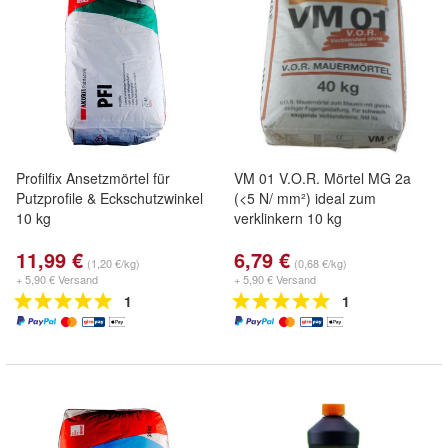
Profilfix Ansetzmörtel für
VM 01 V.O.R. Mörtel MG 2a
Putzprofile & Eckschutzwinkel
(<5 N/ mm²) ideal zum
10 kg
verklinkern 10 kg
11,99 €
6,79 €
(1,20 €/kg)
(0,68 €/kg)
+ 5,90 € Versand
+ 5,90 € Versand
1
1