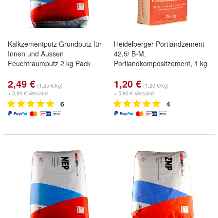
Kalkzementputz Grundputz für
Heidelberger Portlandzement
Innen und Aussen
42,5/ B-M,
Feuchtraumputz 2 kg Pack
Portlandkompositzement, 1 kg
2,49 €
1,20 €
(1,25 €/kg)
(1,20 €/kg)
+ 5,90 € Versand
+ 5,90 € Versand
6
4