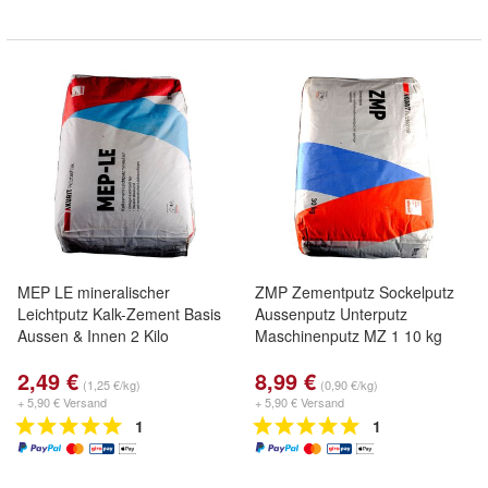
MEP LE mineralischer
ZMP Zementputz Sockelputz
Leichtputz Kalk-Zement Basis
Aussenputz Unterputz
Aussen & Innen 2 Kilo
Maschinenputz MZ 1 10 kg
2,49 €
8,99 €
(1,25 €/kg)
(0,90 €/kg)
+ 5,90 € Versand
+ 5,90 € Versand
1
1