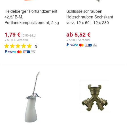
Heidelberger Portlandzement
Schlüsselschrauben
42,5/ B-M,
Holzschrauben Sechskant
Portlandkompositzement, 2 kg
verz. 12 x 60 - 12 x 280
1,79 €
ab 5,52 €
(0,90 €/kg)
+ 5,90 € Versand
+ 5,90 € Versand
3