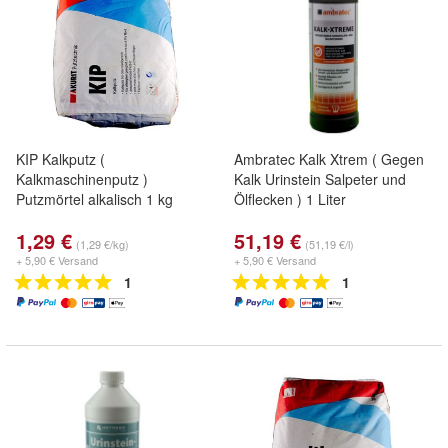
KIP Kalkputz (
Ambratec Kalk Xtrem ( Gegen
Kalkmaschinenputz )
Kalk Urinstein Salpeter und
Putzmörtel alkalisch 1 kg
Ölflecken ) 1 Liter
1,29 €
51,19 €
(1,29 €/kg)
(51,19 €/l)
+ 5,90 € Versand
+ 5,90 € Versand
1
1