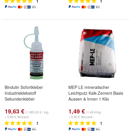
1
1
Bindulin Sofortkleber
MEP LE mineralischer
Industrieklebstoff
Leichtputz Kalk-Zement Basis
Sekundenkleber
Aussen & Innen 1 Kilo
19,63 €
1,49 €
(1.963,00 € / kg)
(1,49 €/kg)
+ 5,90 € Versand
+ 5,90 € Versand
1
1