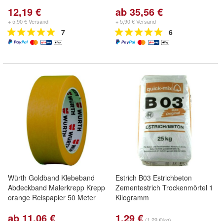
12,19 €
ab 35,56 €
+ 5,90 € Versand
+ 5,90 € Versand
7
6
Würth Goldband Klebeband
Estrich B03 Estrichbeton
Abdeckband Malerkrepp Krepp
Zementestrich Trockenmörtel 1
orange Reispapier 50 Meter
Kilogramm
ab 11,06 €
1,29 €
(1,29 €/kg)