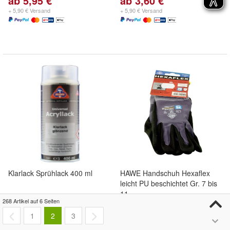
ab 5,95 €
ab 3,60 €
+ 5,90 € Versand
+ 5,90 € Versand
Klarlack Sprühlack 400 ml
HAWE Handschuh Hexaflex
leicht PU beschichtet Gr. 7 bis
11
268 Artikel auf 6 Seiten
10,00 €
4,99 €
1
2
3
+ 5,90 € Versand
+ 5,90 € Versand