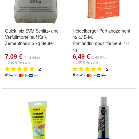
Quick mix SVM Schlitz- und
Heidelberger Portlandzement
Verfüllmörtel auf Kalk-
42,5/ B-M,
Zementbasis 5 kg Beutel
Portlandkompositzement, 10
kg
7,09 €
6,49 €
(1,42 €/kg)
(0,65 €/kg)
+ 5,90 € Versand
+ 5,90 € Versand
2
2