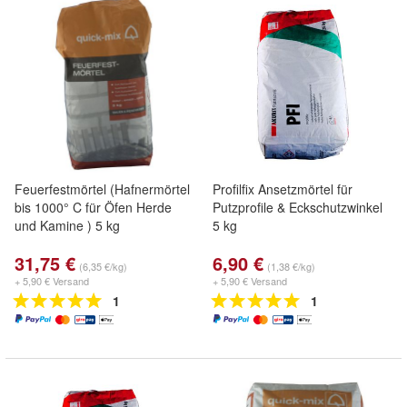
Feuerfestmörtel (Hafnermörtel
Profilfix Ansetzmörtel für
bis 1000° C für Öfen Herde
Putzprofile & Eckschutzwinkel
und Kamine ) 5 kg
5 kg
31,75 €
6,90 €
(6,35 €/kg)
(1,38 €/kg)
+ 5,90 € Versand
+ 5,90 € Versand
1
1