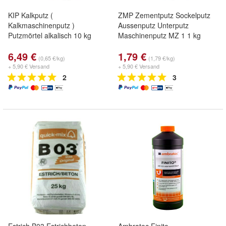
KIP Kalkputz (
ZMP Zementputz Sockelputz
Kalkmaschinenputz )
Aussenputz Unterputz
Putzmörtel alkalisch 10 kg
Maschinenputz MZ 1 1 kg
6,49 €
1,79 €
(0,65 €/kg)
(1,79 €/kg)
+ 5,90 € Versand
+ 5,90 € Versand
2
3