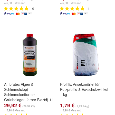
+ 5,90 € Versand
+ 5,90 € Versand
4
1
Ambratec Algen &
Profilfix Ansetzmörtel für
Schimmelstop(
Putzprofile & Eckschutzwinkel
Schimmelentferner
1 kg
Grünbelagentferner Biozid) 1 L
29,92 €
1,79 €
(29,92 €/l)
(1,79 €/kg)
+ 5,90 € Versand
+ 5,90 € Versand