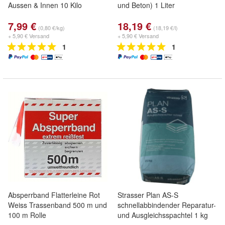
Aussen & Innen 10 Kilo
und Beton) 1 Liter
7,99 €
18,19 €
(0,80 €/kg)
(18,19 €/l)
+ 5,90 € Versand
+ 5,90 € Versand
1
1
Absperrband Flatterleine Rot
Strasser Plan AS-S
Weiss Trassenband 500 m und
schnellabbindender Reparatur-
100 m Rolle
und Ausgleichsspachtel 1 kg