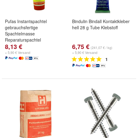
Pufas Instantspachtel
Bindulin Bindall Kontaktkleber
gebrauchsfertige
hell 28 g Tube Klebstoff
Spachtelmasse
Reparaturspachtel
8,13 €
6,75 €
(241,07 € / kg)
+ 5,90 € Versand
+ 5,90 € Versand
1