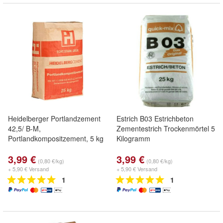
Heidelberger Portlandzement
Estrich B03 Estrichbeton
42,5/ B-M,
Zementestrich Trockenmörtel 5
Portlandkompositzement, 5 kg
Kilogramm
3,99 €
3,99 €
(0,80 €/kg)
(0,80 €/kg)
+ 5,90 € Versand
+ 5,90 € Versand
1
1