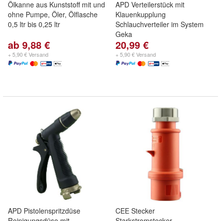
Ölkanne aus Kunststoff mit und
APD Verteilerstück mit
ohne Pumpe, Öler, Ölflasche
Klauenkupplung
0,5 ltr bis 0,25 ltr
Schlauchverteiler im System
Geka
ab 9,88 €
20,99 €
+ 5,90 € Versand
+ 5,90 € Versand
APD Pistolenspritzdüse
CEE Stecker
Reinigungsdüse mit
Starkstromstecker