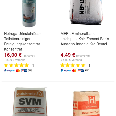
Hotrega Urinsteinlöser
MEP LE mineralischer
Toilettenreiniger
Leichtputz Kalk-Zement Basis
Reinigungskonzentrat
Aussen& Innen 5 Kilo Beutel
Konzentrat
16,00 €
4,49 €
(16,00 €/l)
(0,90 €/kg)
+ 5,90 € Versand
+ 5,90 € Versand
1
1