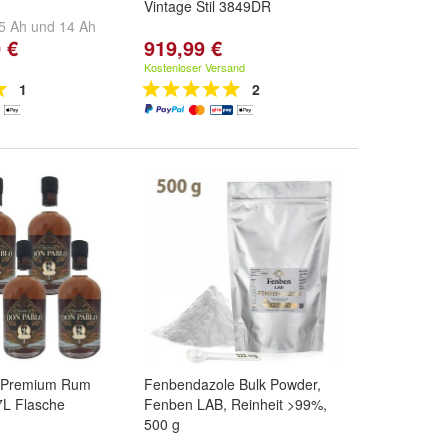
Vintage Stil 3849DR
5 Ah
und
14 Ah
 €
919,99 €
Kostenloser Versand
1
2
o Premium Rum
Fenbendazole Bulk Powder,
,7L Flasche
Fenben LAB, Reinheit >99%,
500 g