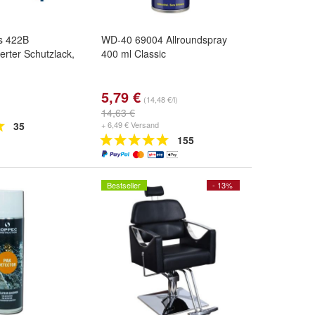
s 422B
WD-40 69004 Allroundspray
ierter Schutzlack,
400 ml Classic
5,79 €
(14,48 €/l)
14,63 €
35
+ 6,49 € Versand
155
Bestseller
- 13%