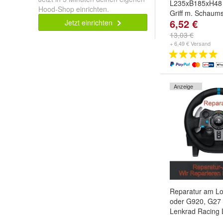
L235xB185xH48
Hood-Shop einrichten.
Griff m. Schaums
6,52 €
Jetzt einrichten
13,03 €
+ 6,49 € Versand
Anzeige
Reparatur am Lo
oder G920, G27
Lenkrad Racing 