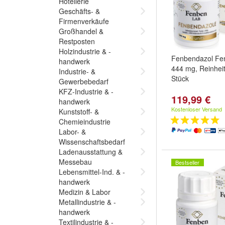
Hotellerie
Geschäfts- &
Firmenverkäufe
Großhandel &
Restposten
Holzindustrie & -
Fenbendazol Fe
handwerk
444 mg, Reinhei
Industrie- &
Stück
Gewerbebedarf
KFZ-Industrie & -
119,99 €
handwerk
Kostenloser Versand
Kunststoff- &
Chemieindustrie
Labor- &
Wissenschaftsbedarf
Ladenausstattung &
Messebau
Bestseller
Lebensmittel-Ind. & -
handwerk
Medizin & Labor
Metallindustrie & -
handwerk
Textilindustrie & -