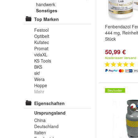
handwerk
Sonstiges
Top Marken
Fenbendazol Fe
Festool
444 mg, Reinhei
Optibelt
Stück
Kufatec
Promat
50,99 €
vidaXL
Kostenloser Versand
KS Tools
BKS
skf
Wera
Hoppe
Bestseller
Mehr
Eigenschaften
Ursprungsland
China
Deutschland
Italien