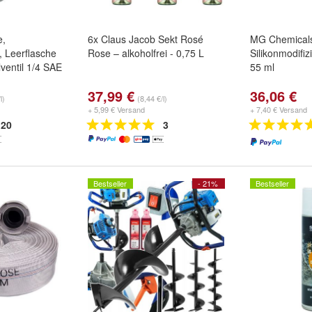
e,
6x Claus Jacob Sekt Rosé
MG Chemical
, Leerflasche
Rose – alkoholfrei - 0,75 L
Silikonmodifiz
ventil 1/4 SAE
55 ml
37,99 €
36,06 €
l)
(8,44 €/l)
+ 5,99 € Versand
+ 7,40 € Versand
20
3
Bestseller
- 21%
Bestseller