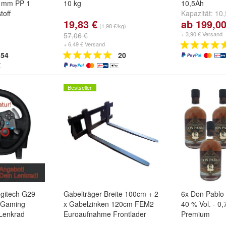
 mm PP 1
10 kg
10,5Ah
toff
Kapazität:
10,
19,83 €
ab 199,00
(1,98 €/kg)
+ 3,90 € Versand
57,06 €
+ 6,49 € Versand
54
20
Bestseller
gitech G29
Gabelträger Breite 100cm + 2
6x Don Pabl
 Gaming
x Gabelzinken 120cm FEM2
40 % Vol. - 0
Lenkrad
Euroaufnahme Frontlader
Premium