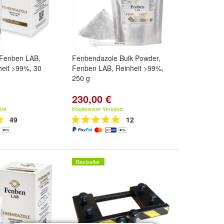
Fenben LAB,
Fenbendazole Bulk Powder,
heit >99%, 30
Fenben LAB, Reinheit >99%,
250 g
230,00 €
and
Kostenloser Versand
49
12
Bestseller