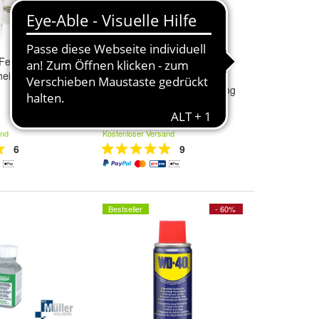
Fenben LAB,
Gabelstapler Rangierhilfe
heit >99%, 60
Doppel Gabel Anhänger
Kugelkopf Anhängerkupplung
109,95 €
and
Kostenloser Versand
6
9
Bestseller
- 60%