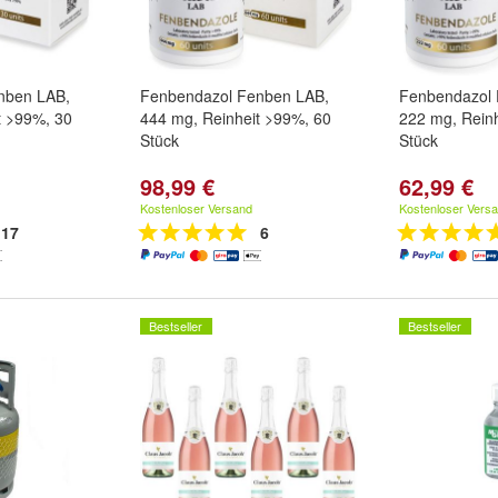
nben LAB,
Fenbendazol Fenben LAB,
Fenbendazol 
t >99%, 30
444 mg, Reinheit >99%, 60
222 mg, Rein
Stück
Stück
98,99 €
62,99 €
Kostenloser Versand
Kostenloser Vers
17
6
Bestseller
Bestseller