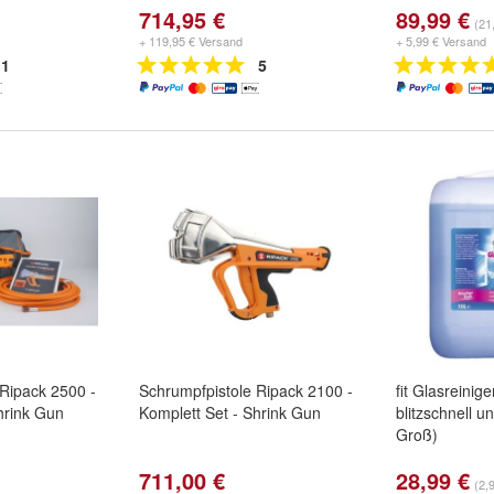
714,95 €
89,99 €
(21,
+ 119,95 € Versand
+ 5,99 € Versand
1
5
 Ripack 2500 -
Schrumpfpistole Ripack 2100 -
fit Glasreinige
hrink Gun
Komplett Set - Shrink Gun
blitzschnell un
Groß)
711,00 €
28,99 €
(2,9