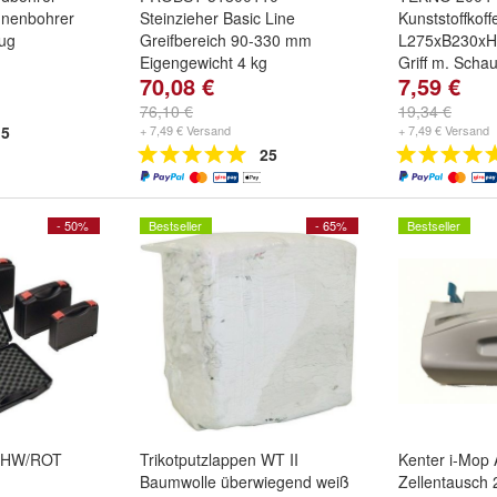
nnenbohrer
Steinzieher Basic Line
Kunststoffkoff
ug
Greifbereich 90-330 mm
L275xB230xH
Eigengewicht 4 kg
Griff m. Scha
70,08 €
7,59 €
76,10 €
19,34 €
5
+ 7,49 € Versand
+ 7,49 € Versand
25
- 50%
Bestseller
- 65%
Bestseller
CHW/ROT
Trikotputzlappen WT II
Kenter i-Mop 
Baumwolle überwiegend weiß
Zellentausch 