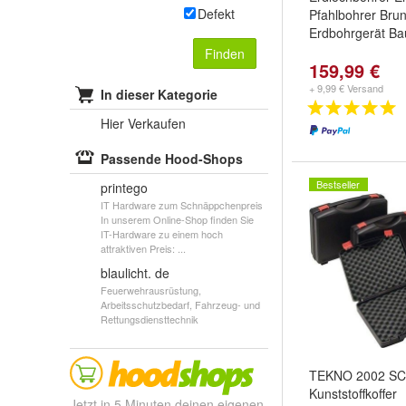
Defekt
Pfahlbohrer Bru
Erdbohrgerät Ba
Finden
159,99 €
+ 9,99 € Versand
In dieser Kategorie
Hier Verkaufen
Passende Hood-Shops
Bestseller
printego
IT Hardware zum Schnäppchenpreis
In unserem Online-Shop finden Sie
IT-Hardware zu einem hoch
attraktiven Preis: ...
blaulicht. de
Feuerwehrausrüstung,
Arbeitsschutzbedarf, Fahrzeug- und
Rettungsdiensttechnik
TEKNO 2002 S
Kunststoffkoffer
Jetzt in 5 Minuten deinen eigenen