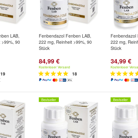
nben LAB,
Fenbendazol Fenben LAB,
Fenbendazol 
t >99%, 90
222 mg, Reinheit >99%, 90
222 mg, Rein
Stück
Stück
84,99 €
34,99 €
Kostenloser Versand
Kostenloser Vers
19
18
Bestseller
Bestseller