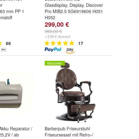
er
Glasdisplay, Display, Discover
83 mm PP 1
Pro MIB2.5 5G6919606 H051
umstoff
H052
299,00 €
969,00 €
+ 5,50 € Versand
66
17
Bestseller
Akku Reparatur /
Barberpub Friseurstuhl
25,2V / ab
Friseursessel mit Retro-/