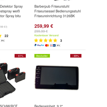
etektor Spray
Barberpub Friseurstuhl
estspray weiß
Friseursessel Bedienungsstuhl
tor Spray bitu
Friseureinrichtung 3126BK
259,99 €
98 €/l)
299,99 €
22
Kostenloser Versand
3
- 61%
Bestseller
- 69%
 SCHW/ROT
Bedieneinheit, 9,2"