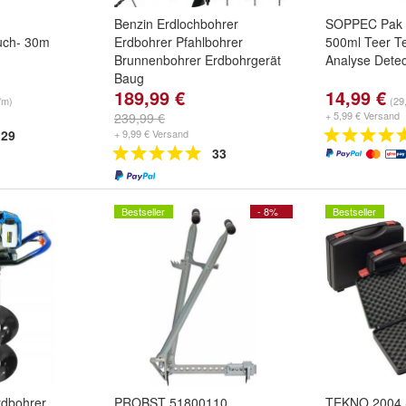
Benzin Erdlochbohrer
SOPPEC Pak D
uch- 30m
Erdbohrer Pfahlbohrer
500ml Teer T
Brunnenbohrer Erdbohrgerät
Analyse Detec
Baug
189,99 €
14,99 €
/m)
(29,
+ 5,99 € Versand
239,99 €
29
+ 9,99 € Versand
33
Bestseller
- 8%
Bestseller
rdbohrer
PROBST 51800110
TEKNO 2004