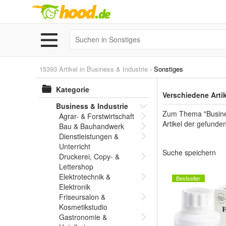
15393 Artikel in
Business & Industrie
›
Sonstiges
Kategorie
Verschiedene Artik
Business & Industrie
Zum Thema "Business
Agrar- & Forstwirtschaft
Artikel der gefunde
Bau & Bauhandwerk
Dienstleistungen &
Unterricht
Suche speichern
Druckerei, Copy- &
Lettershop
Elektrotechnik &
Bestseller
Elektronik
Friseursalon &
Kosmetikstudio
Gastronomie &