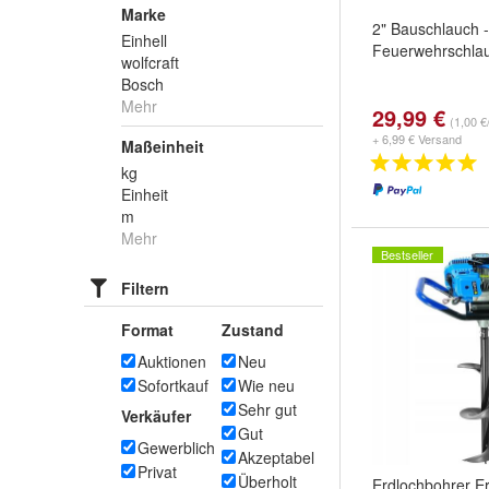
Marke
2" Bauschlauch -
Einhell
Feuerwehrschla
wolfcraft
Bosch
Mehr
29,99 €
(1,00 €
+ 6,99 € Versand
Maßeinheit
kg
Einheit
m
Mehr
Bestseller
Filtern
Format
Zustand
Auktionen
Neu
Sofortkauf
Wie neu
Sehr gut
Verkäufer
Gut
Gewerblich
Akzeptabel
Privat
Überholt
Erdlochbohrer E