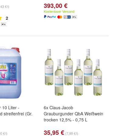
393,00 €
43 €/l)
Kostenloser Versand
2
r 10 Liter -
6x Claus Jacob
d streifenfrei (Gr.
Grauburgunder QbA Weißwein
trocken 12,5% - 0,75 L
35,95 €
0 €/l)
(7,99 €/l)