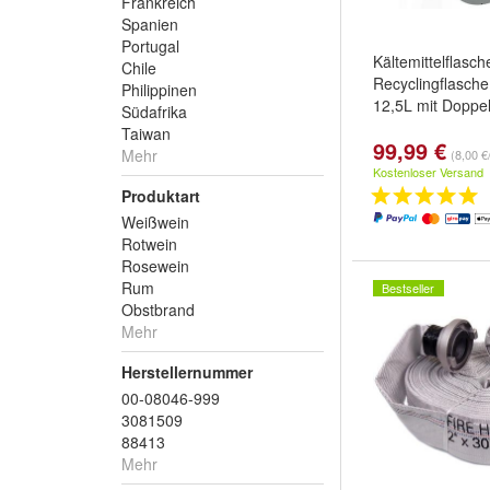
Frankreich
Spanien
Portugal
Kältemittelflasch
Chile
Recyclingflasche
Philippinen
12,5L mit Doppel
Südafrika
Taiwan
99,99 €
Mehr
(8,00 €/
Kostenloser Versand
Produktart
Weißwein
Rotwein
Rosewein
Rum
Bestseller
Obstbrand
Mehr
Herstellernummer
00-08046-999
3081509
88413
Mehr