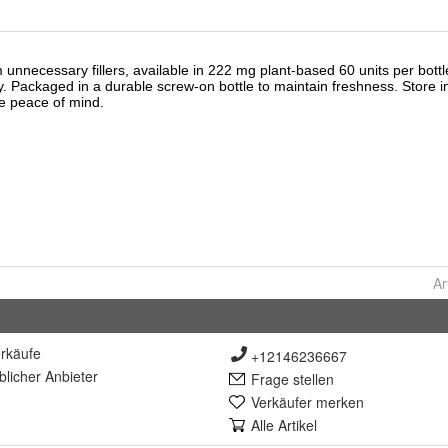
Ar
rkäufe
+12146236667
lich
er Anbieter
Frage stellen
Verkäufer merken
Alle Artikel