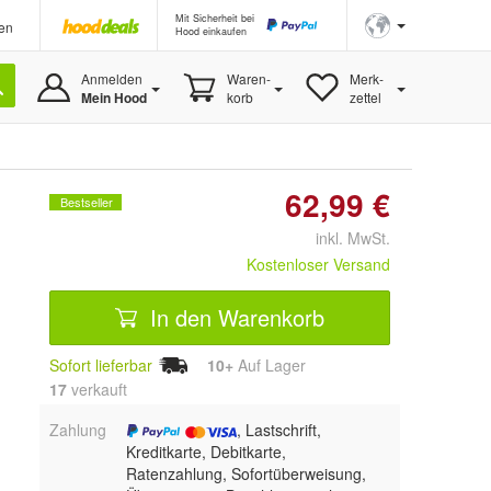
Mit Sicherheit bei
en
Hood einkaufen
Anmelden
Waren-
Merk-
Mein Hood
korb
zettel
62,99 €
Bestseller
inkl. MwSt.
Kostenloser Versand
In den Warenkorb
Sofort lieferbar
10+
Auf Lager
17
 verkauft
Zahlung
, Lastschrift,
Kreditkarte, Debitkarte,
Ratenzahlung, Sofortüberweisung,