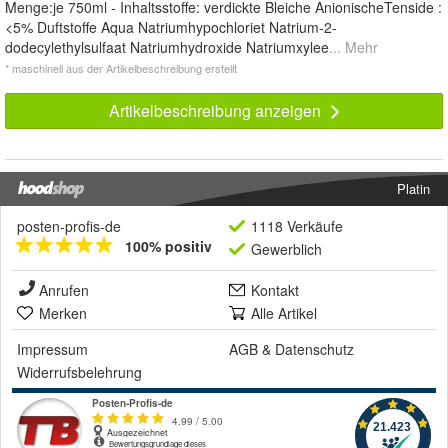
Menge:je 750ml - Inhaltsstoffe: verdickte Bleiche AnionischeTenside :
<5% Duftstoffe Aqua Natriumhypochloriet Natrium-2-
dodecylethylsulfaat Natriumhydroxide Natriumxylee
... Mehr
* maschinell aus der Artikelbeschreibung erstellt
Artikelbeschreibung anzeigen
Platin
posten-profis-de
1118 Verkäufe
100% positiv
Gewerblich
Anrufen
Kontakt
Merken
Alle Artikel
Impressum
AGB
&
Datenschutz
Widerrufsbelehrung