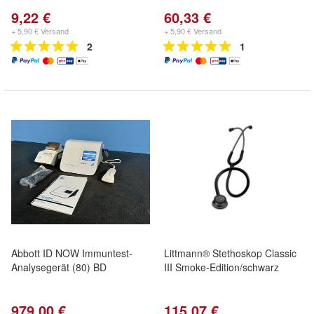
9,22 €
60,33 €
+ 5,90 € Versand
+ 5,90 € Versand
2
1
Abbott ID NOW Immuntest-
Littmann® Stethoskop Classic
Analysegerät (80) BD
III Smoke-Edition/schwarz
979,00 €
115,07 €