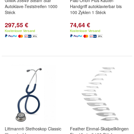
GIMA 35849 Steam Star
Fiab Orion Plus Kauter-
Autoklave-Teststreifen 1000
Handgriff autoklavierbar bis
Stéck
100 Zyklen 1 Stéck
297,55 €
74,64 €
Kostenloser Versand
Kostenloser Versand
Littmann® Stethoskop Classic
Feather Einmal-Skalpellklingen