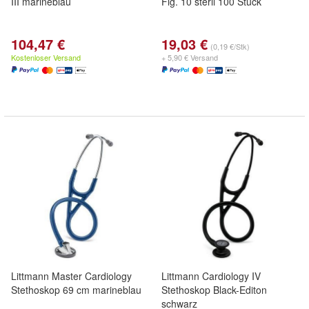
III marineblau
Fig. 10 steril 100 Stück
104,47 €
19,03 €
(0,19 €/Stk)
Kostenloser Versand
+ 5,90 € Versand
Littmann Master Cardiology
Littmann Cardiology IV
Stethoskop 69 cm marineblau
Stethoskop Black-Editon
schwarz