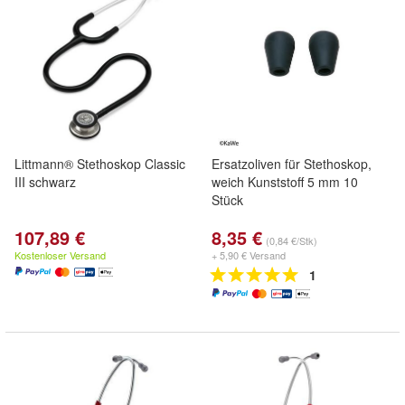
Littmann® Stethoskop Classic
Ersatzoliven für Stethoskop,
III schwarz
weich Kunststoff 5 mm 10
Stück
107,89 €
8,35 €
(0,84 €/Stk)
Kostenloser Versand
+ 5,90 € Versand
1