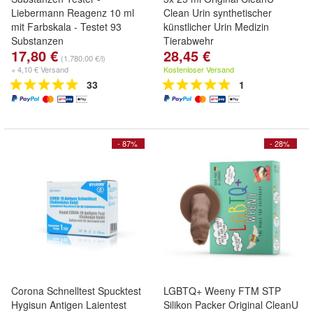
Liebermann Reagenz 10 ml
Clean Urin synthetischer
mit Farbskala - Testet 93
künstlicher Urin Medizin
Substanzen
Tierabwehr
17,80 €
28,45 €
(1.780,00 €/l)
+ 4,10 € Versand
Kostenloser Versand
33
1
- 87%
- 28%
Corona Schnelltest Spucktest
LGBTQ+ Weeny FTM STP
Hygisun Antigen Laientest
Silikon Packer Original CleanU