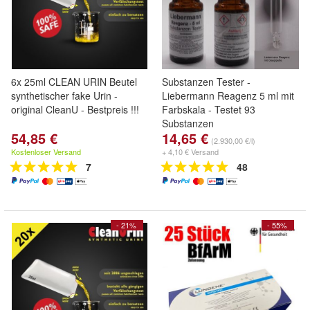
6x 25ml CLEAN URIN Beutel
Substanzen Tester -
synthetischer fake Urin -
Liebermann Reagenz 5 ml mit
original CleanU - Bestpreis !!!
Farbskala - Testet 93
Substanzen
54,85 €
14,65 €
(2.930,00 €/l)
Kostenloser Versand
+ 4,10 € Versand
7
48
- 21%
- 55%