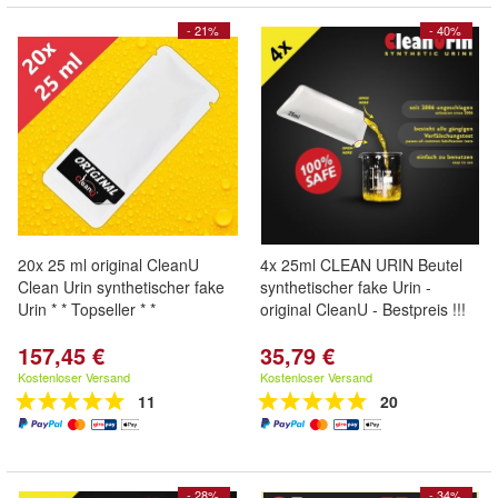
- 21%
- 40%
20x 25 ml original CleanU
4x 25ml CLEAN URIN Beutel
Clean Urin synthetischer fake
synthetischer fake Urin -
Urin * * Topseller * *
original CleanU - Bestpreis !!!
157,45 €
35,79 €
Kostenloser Versand
Kostenloser Versand
11
20
- 28%
- 34%