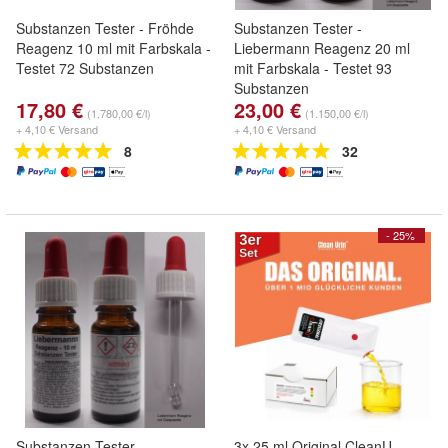
Substanzen Tester - Fröhde
Substanzen Tester -
Reagenz 10 ml mit Farbskala -
Liebermann Reagenz 20 ml
Testet 72 Substanzen
mit Farbskala - Testet 93
Substanzen
17,80 €
23,00 €
(1.780,00 €/l)
(1.150,00 €/l)
+ 4,10 € Versand
+ 4,10 € Versand
8
32
- 25%
Substanzen Tester -
3x 25 ml Original CleanU