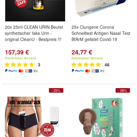
20x 25ml CLEAN URIN Beutel
25x Clungene Corona
synthetischer fake Urin -
Schnelltest Antigen Nasal Test
original CleanU - Bestpreis !!!
BfArM gelistet Covid-19
157,39 €
24,77 €
Kostenloser Versand
Kostenloser Versand
3
46
- 25%
- 28%