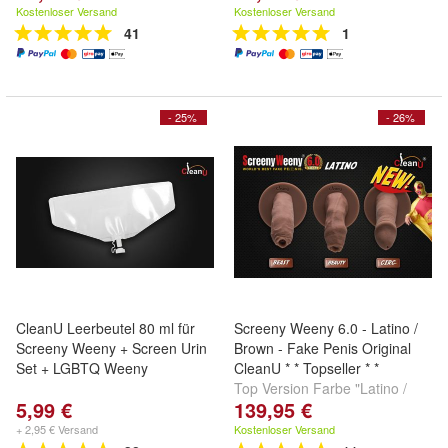
Kostenloser Versand
Kostenloser Versand
41
1
- 25%
- 26%
CleanU Leerbeutel 80 ml für
Screeny Weeny 6.0 - Latino /
Screeny Weeny + Screen Urin
Brown - Fake Penis Original
Set + LGBTQ Weeny
CleanU * * Topseller * *
Top Version Farbe "Latino /
5,99 €
139,95 €
Brown" in allen Penisformen
zum Bestpreis !!
+ 2,95 € Versand
Kostenloser Versand