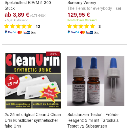
Speicheltest BfArM 5-300
Screeny Weeny
Stück
The Penis for everybody - sei
ab 3,89 €
129,95 €
du selbst! In allen Farben und
(0,78 €/Stk)
Formen !
+ 5,90 € Versand
Kostenloser Versand
12
3
- 34%
2x 25 ml original CleanU Clean
Substanzen Tester - Fröhde
Urin künstlicher synthetischer
Reagenz 5 ml mit Farbskala -
fake Urin
Testet 72 Substanzen