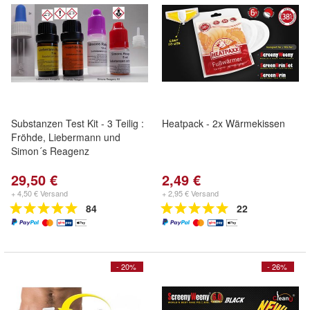
Substanzen Test Kit - 3 Teilig :
Heatpack - 2x Wärmekissen
Fröhde, Liebermann und
Simon´s Reagenz
29,50 €
2,49 €
+ 4,50 € Versand
+ 2,95 € Versand
84
22
- 20%
- 26%