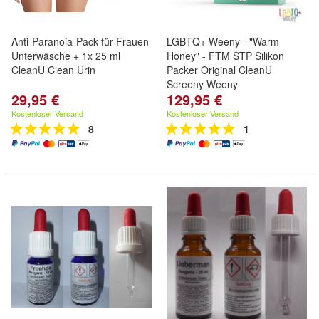
Anti-Paranoia-Pack für Frauen
LGBTQ+ Weeny - "Warm
Unterwäsche + 1x 25 ml
Honey" - FTM STP Silikon
CleanU Clean Urin
Packer Original CleanU
Screeny Weeny
29,95 €
129,95 €
The Penis for everybody - sei
du selbst! Farbe: "Warm
Kostenloser Versand
Kostenloser Versand
Honey" + Alle Formen
8
1