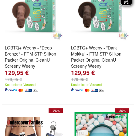
LGBTQ+ Weeny - "Deep
LGBTQ+ Weeny - "Dark
Bronze" - FTM STP Silikon
Mokka" - FTM STP Silikon
Packer Original CleanU
Packer Original CleanU
Screeny Weeny
Screeny Weeny
129,95 €
129,95 €
The Penis for everybody - sei
The Penis for everybody - sei
du selbst! Farbe: "Deep
du selbst! Farbe: "Dark Mokka"
179,95 €
179,95 €
Bronze" + Alle Formen
+ Alle Formen
Kostenloser Versand
Kostenloser Versand
- 26%
- 36%