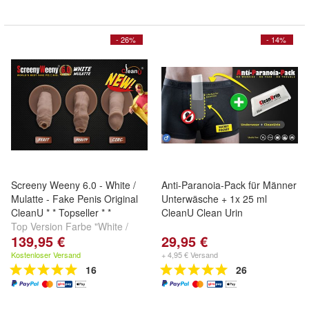
- 26%
- 14%
Screeny Weeny 6.0 - White /
Anti-Paranoia-Pack für Männer
Mulatte - Fake Penis Original
Unterwäsche + 1x 25 ml
CleanU * * Topseller * *
CleanU Clean Urin
Top Version Farbe "White /
139,95 €
29,95 €
Mulatte" in allen Penisformen
zum Bestpreis !!
Kostenloser Versand
+ 4,95 € Versand
16
26