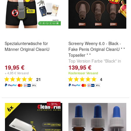
Spezialunterwäsche für
Screeny Weeny 6.0 - Black -
Männer Original CleanU
Fake Penis Original CleanU * *
Topseller * *
Top Version Farbe "Black" in
19,95 €
139,95 €
allen Penisformen zum
Bestpreis !!
+ 4,95 € Versand
Kostenloser Versand
21
4
- 31%