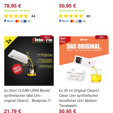
78,95 €
50,95 €
Kostenloser Versand
Kostenloser Versand
44
40
- 32%
- 29%
2x 25ml CLEAN URIN Beutel
6x 25 ml Original CleanU
synthetischer fake Urin -
Clean Urin synthetischer
original CleanU - Bestpreis !!!
künstlicher Urin Medizin
Tierabwehr
21,79 €
50,95 €