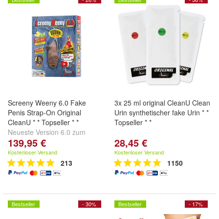
Screeny Weeny 6.0 Fake
3x 25 ml original CleanU Clean
Penis Strap-On Original
Urin synthetischer fake Urin * *
CleanU * * Topseller * *
Topseller * *
Neueste Version 6.0 zum
139,95 €
28,45 €
absoluten Bestpreis in allen
Penisfarben und Formen !!
Kostenloser Versand
Kostenloser Versand
213
1150
Bestseller
- 30%
Bestseller
- 17%