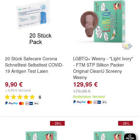
20 Stück Safecare Corona
LGBTQ+ Weeny - "Light Ivory"
Schnelltest Selbsttest COVID-
- FTM STP Silikon Packer
19 Antigen Test Laien
Original CleanU Screeny
Weeny
9,90 €
129,95 €
The Penis for everybody - sei
du selbst! Farbe: "Light Ivory"
+ 4,95 € Versand
179,95 €
+ Alle Formen
6
Kostenloser Versand
- 28%
- 28%