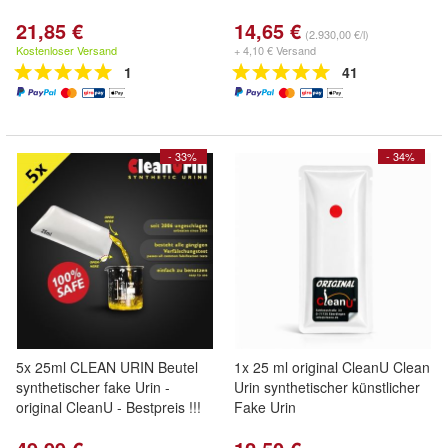
21,85 €
14,65 €
(2.930,00 €/l)
Kostenloser Versand
+ 4,10 € Versand
1
41
- 33%
- 34%
5x 25ml CLEAN URIN Beutel
1x 25 ml original CleanU Clean
synthetischer fake Urin -
Urin synthetischer künstlicher
original CleanU - Bestpreis !!!
Fake Urin