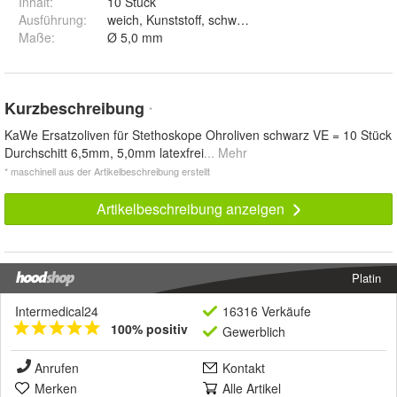
Inhalt
:
10 Stück
Ausführung
:
weich, Kunststoff, schwarz
Maße
:
Ø 5,0 mm
Kurzbeschreibung
*
KaWe Ersatzoliven für Stethoskope Ohroliven schwarz VE = 10 Stück
Durchschitt 6,5mm, 5,0mm latexfrei
... Mehr
* maschinell aus der Artikelbeschreibung erstellt
Artikelbeschreibung anzeigen
Platin
Intermedical24
16316 Verkäufe
100% positiv
Gewerblich
Anrufen
Kontakt
Merken
Alle Artikel