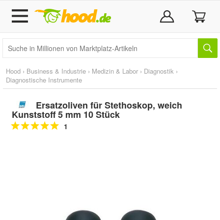
Hood
›
Business & Industrie
›
Medizin & Labor
›
Diagnostik
›
Diagnostische Instrumente
Ersatzoliven für Stethoskop, weich
Kunststoff 5 mm 10 Stück
1