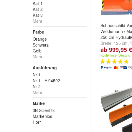
Kat-1
Kat-2
Kat-3
Mehr
Schneeschild Var
Weidemann / Man
Farbe
250 cm Hydrauli
Orange
Breite:
125 cm
,
Schwarz
ab 999,95 €
cm
und
weitere .
Gelb
Kostenloser Versand
Mehr
Ausführung
Nr 1
Nr 1 - E 04592
Nr 2
Mehr
Marke
3B Scientific
Markenlos
Hörr