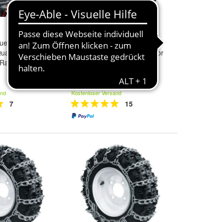
uer elektrisch
Satz Schneeketten
uad Streusalz
Schneekette für Rasentraktor
Rasendénger
Aufsitzmäher 23x8.50-12
69,90 €
and
Kostenloser Versand
7
15