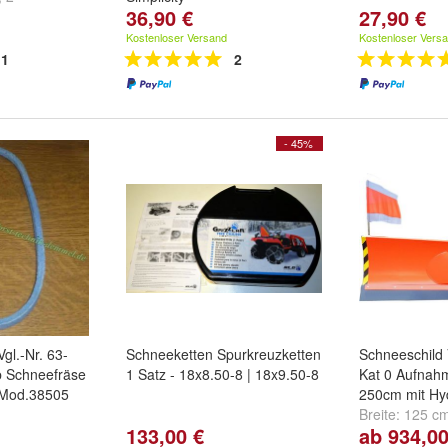
36,90 €
27,90 €
nd
weitere ...
Kostenloser Versand
Kostenloser Vers
1
2
- 45%
gl.-Nr. 63-
Schneeketten Spurkreuzketten
Schneeschild
b Schneefräse
1 Satz - 18x8.50-8 | 18x9.50-8
Kat 0 Aufnahm
 Mod.38505
250cm mit Hy
Breite:
125 c
133,00 €
ab 934,00
cm
und
weiter