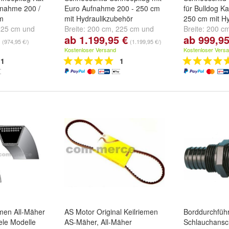
fnahme 200 /
Euro Aufnahme 200 - 250 cm
für Bulldog Ka
cm
mit Hydraulikzubehör
250 cm mit Hy
225 cm
und
Breite:
200 cm
,
225 cm
und
Breite:
200 c
ab 1.199,95 €
ab 999,95
250 cm
250 cm
(974,95 €/)
(1.199,95 €/)
Kostenloser Versand
Kostenloser Vers
1
1
emen All-Mäher
AS Motor Original Keilriemen
Borddurchfüh
le Modelle
AS-Mäher, All-Mäher
Schlauchansc