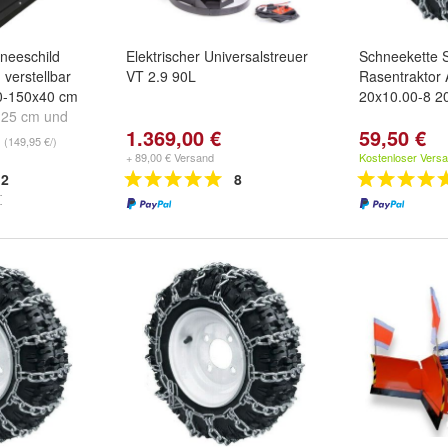
neeschild
Elektrischer Universalstreuer
Schneekette 
 verstellbar
VT 2.9 90L
Rasentraktor 
0-150x40 cm
20x10.00-8 2
125 cm
und
1.369,00 €
59,50 €
(149,95 €/)
+ 89,00 € Versand
Kostenloser Vers
2
8