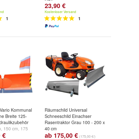
23,90 €
and
Kostenloser Versand
1
1
 Vario Kommunal
Räumschild Universal
e Breite 125-
Schneeschild Einachser
draulikzubehör
Rasentraktor Grau 100 - 200 x
m
,
150 cm
,
175
40 cm
 €
ab 175,00 €
e ...
Breite:
100 cm
,
125 cm
,
150
(175,00 €/)