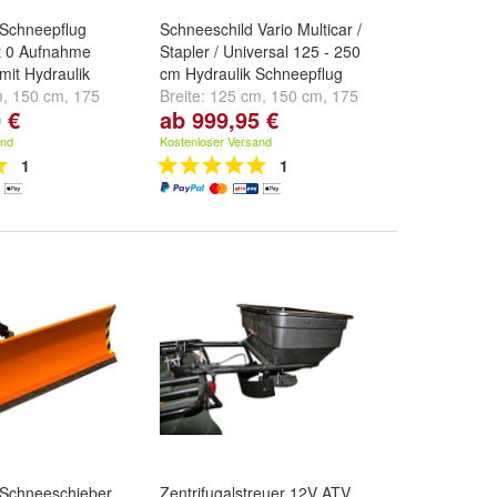
 Schneepflug
Schneeschild Vario Multicar /
at 0 Aufnahme
Stapler / Universal 125 - 250
mit Hydraulik
cm Hydraulik Schneepflug
m
,
150 cm
,
175
Breite:
125 cm
,
150 cm
,
175
 €
ab 999,95 €
e ...
cm
und
weitere ...
and
Kostenloser Versand
1
1
 Schneeschieber
Zentrifugalstreuer 12V ATV