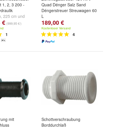
t 1, 2, 3 200 -
Quad Dénger Salz Sand
draulik
Déngerstreuer Streuwagen 60
m
,
225 cm
und
L
 €
189,00 €
(999,95 €/)
and
Kostenloser Versand
1
4
rung mit
Schottverschraubung
hluss
Borddurchlaß