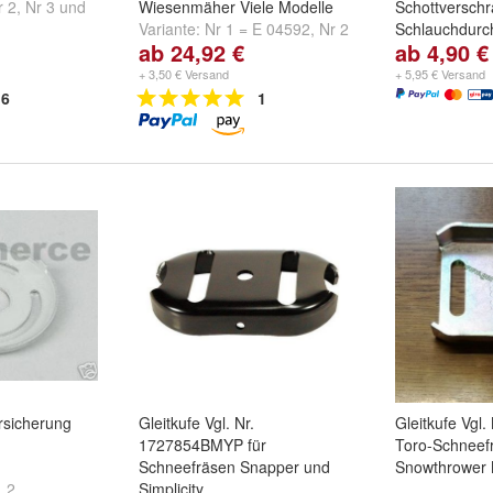
r 2
,
Nr 3
und
Wiesenmäher Viele Modelle
Schottversch
Variante:
Nr 1 = E 04592
,
Nr 2
Schlauchdurc
ab 24,92 €
ab 4,90 €
= E 03431
,
Nr 3 = E 03984
Borddurchfüh
und
weitere ...
schwarz
,
Ø 2
+ 3,50 € Versand
+ 5,95 € Versand
Ø 22,7 mm, w
6
1
...
rsicherung
Gleitkufe Vgl. Nr.
Gleitkufe Vgl.
1727854BMYP für
Toro-Schneef
Schneefräsen Snapper und
Snowthrower 
,
2
Simplicity