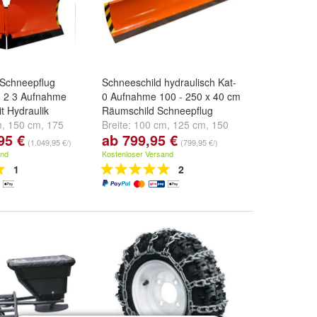
 Schneepflug
Schneeschild hydraulisch Kat-
 1 2 3 Aufnahme
0 Aufnahme 100 - 250 x 40 cm
t Hydraulik
Räumschild Schneepflug
m
,
150 cm
,
175
Breite:
100 cm
,
125 cm
,
150
95 €
ab 799,95 €
e ...
cm
und
weitere ...
(1.049,95 €/)
(799,95 €/)
and
Kostenloser Versand
1
2