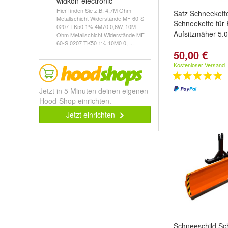
widkon-electronic
Hier finden Sie z.B: 4,7M Ohm
Satz Schneekett
Metallschicht Widerstände MF 60-S
Schneekette für 
0207 TK50 1% 4M70 0,6W, 10M
Aufsitzmäher 5.
Ohm Metallschicht Widerstände MF
60-S 0207 TK50 1% 10M0 0, ...
50,00 €
Kostenloser Versand
Jetzt in 5 Minuten deinen eigenen
Hood-Shop einrichten.
Jetzt einrichten
Schneeschild Sc