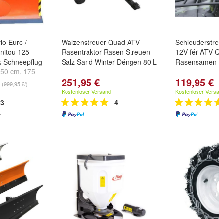
io Euro /
Walzenstreuer Quad ATV
Schleuderstre
itou 125 -
Rasentraktor Rasen Streuen
12V fér ATV Q
k Schneepflug
Salz Sand Winter Déngen 80 L
Rasensamen 
150 cm
,
175
251,95 €
119,95 €
..
(999,95 €/)
Kostenloser Versand
Kostenloser Vers
3
4