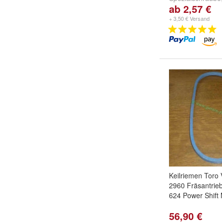
ab 2,57 €
Reibscheiben
u
+ 3,50 € Versand
Keilriemen Toro V
2960 Fräsantrie
624 Power Shift
56,90 €