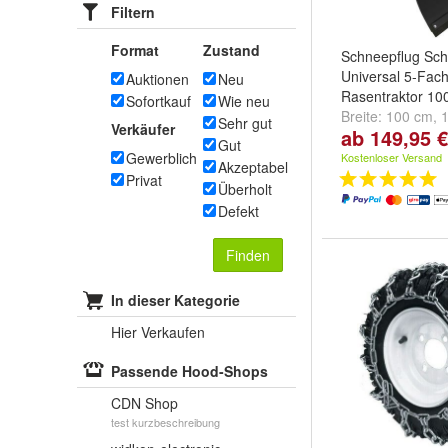
Filtern
Format
Zustand
Schneepflug Sch
Universal 5-Fach
Auktionen
Neu
Rasentraktor 10
Sofortkauf
Wie neu
Breite:
100 cm
,
Sehr gut
Verkäufer
ab 149,95 €
150 cm
Gut
Gewerblich
Kostenloser Versand
Akzeptabel
Privat
Überholt
Defekt
Finden
In dieser Kategorie
Hier Verkaufen
Passende Hood-Shops
CDN Shop
test kurzbeschreibung