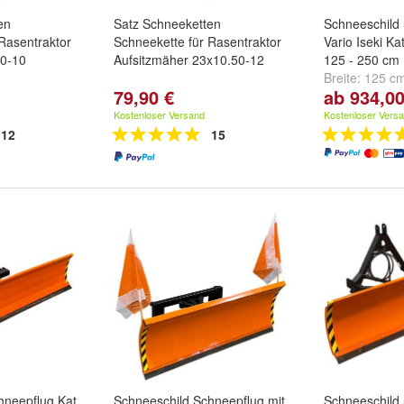
en
Satz Schneeketten
Schneeschild
Rasentraktor
Schneekette für Rasentraktor
Vario Iseki K
00-10
Aufsitzmäher 23x10.50-12
125 - 250 cm 
Breite:
125 c
79,90 €
ab 934,00
cm
und
weiter
Kostenloser Versand
Kostenloser Vers
12
15
hneepflug Kat
Schneeschild Schneepflug mit
Schneeschild