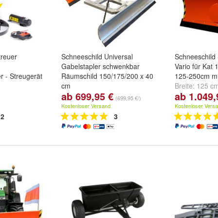
treuer
Schneeschild Universal
Schneeschild
Gabelstapler schwenkbar
Vario für Kat
r - Streugerät
Räumschild 150/175/200 x 40
125-250cm mi
cm
Breite:
125 c
ab 699,95 €
ab 1.049,
Breite:
150 cm
,
200 cm
und
cm
und
weiter
(699,95 €/)
175 cm
Kostenloser Versand
Kostenloser Vers
2
3