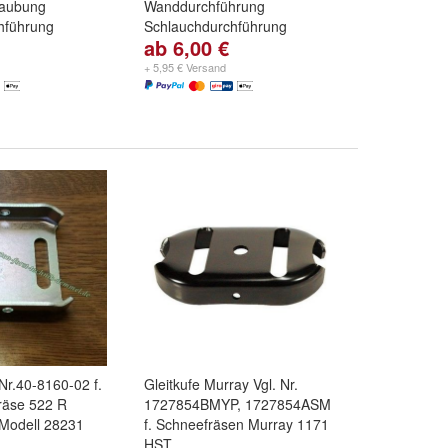
raubung
Wanddurchführung
hführung
Schlauchdurchführung
ab 6,00 €
rung:
Ø 25 mm,
Schottverschraubung:
Länge
2,7 mm, schwarz
,
62 mm, weiss
,
Länge 62 mm,
+ 5,95 € Versand
eiß
und
weitere
schwarz
,
Länge 62 mm, grau
und
weitere ...
 Nr.40-8160-02 f.
Gleitkufe Murray Vgl. Nr.
räse 522 R
1727854BMYP, 1727854ASM
Modell 28231
f. Schneefräsen Murray 1171
HST