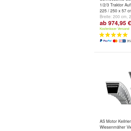
1/2/3 Traktor Au
225 / 250 x 57 
Breite:
200 cm
,
ab 974,95 €
250 cm
Kostenloser Versand
AS Motor Keilri
Wiesenmäher Vie