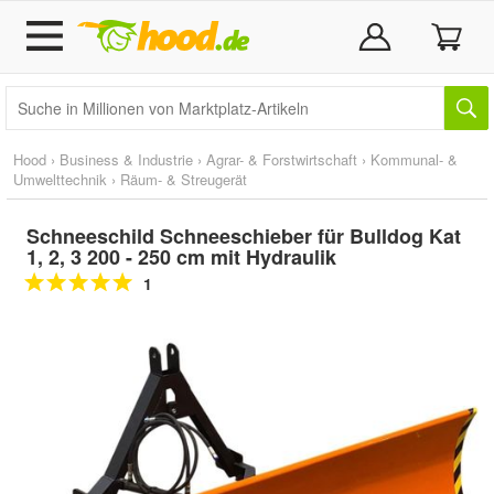
Hood
›
Business & Industrie
›
Agrar- & Forstwirtschaft
›
Kommunal- &
Umwelttechnik
›
Räum- & Streugerät
Schneeschild Schneeschieber für Bulldog Kat
1, 2, 3 200 - 250 cm mit Hydraulik
1