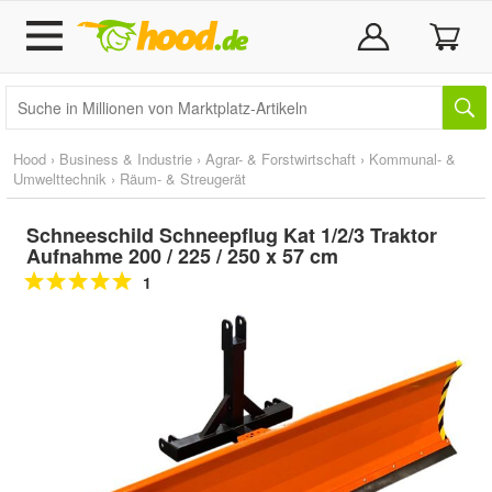
Hood
›
Business & Industrie
›
Agrar- & Forstwirtschaft
›
Kommunal- &
Umwelttechnik
›
Räum- & Streugerät
Schneeschild Schneepflug Kat 1/2/3 Traktor
Aufnahme 200 / 225 / 250 x 57 cm
1