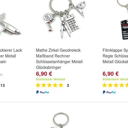
ackierer Lack
Mathe Zirkel Geodreieck
Filmklappe S
er Metall
Maßband Rechner
Regie Schlüs
hain
Schlüsselanhänger Metall
Metall Glücks
Glücksbringer
6,90 €
6,90 €
tk)
Kostenloser Versand
Kostenloser Vers
13
3