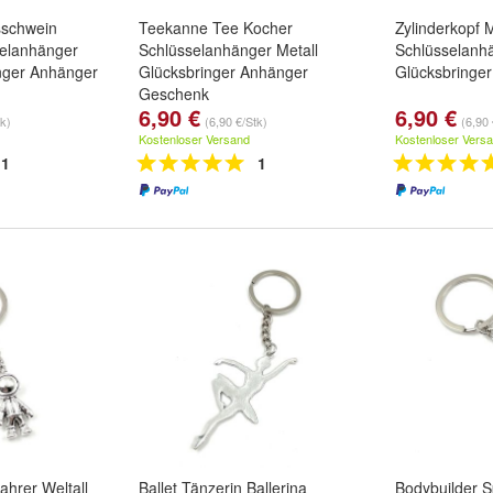
sschwein
Teekanne Tee Kocher
Zylinderkopf 
selanhänger
Schlüsselanhänger Metall
Schlüsselanhä
inger Anhänger
Glücksbringer Anhänger
Glücksbringe
Geschenk
6,90 €
6,90 €
tk)
(6,90 €/Stk)
(6,90 
Kostenloser Versand
Kostenloser Vers
1
1
hrer Weltall
Ballet Tänzerin Ballerina
Bodybuilder S