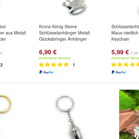
bol
Krone König Steine
Schlüsselanh
er aus Metall
Schlüsselanhänger Metall
Maus niedlic
lber
Glücksbringer Anhänger
Keychain
6,90 €
5,99 €
tk)
(5,99 
Kostenloser Versand
Kostenloser Vers
2
1