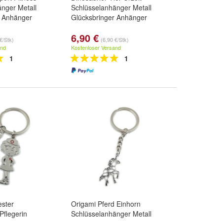
nger Metall
Schlüsselanhänger Metall
r Anhänger
Glücksbringer Anhänger
6,90 €
€/Stk)
(6,90 €/Stk)
and
Kostenloser Versand
1
1
ster
Origami Pferd Einhorn
Pflegerin
Schlüsselanhänger Metall