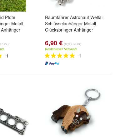
nd Pfote
Raumfahrer Astronaut Weltall
nger Metall
Schlüsselanhänger Metall
r Anhänger
Glücksbringer Anhänger
6,90 €
€/Stk)
(6,90 €/Stk)
and
Kostenloser Versand
1
1