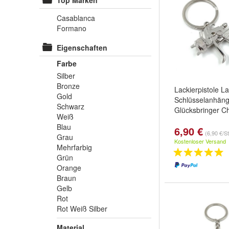
Top Marken
Casablanca
Formano
Eigenschaften
Farbe
Silber
Bronze
Lackierpistole L
Gold
Schlüsselanhäng
Schwarz
Glücksbringer C
Weiß
Blau
6,90 €
(6,90 €/S
Grau
Kostenloser Versand
Mehrfarbig
Grün
Orange
Braun
Gelb
Rot
Rot Weiß Silber
Material