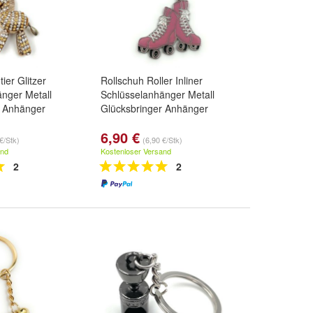
ier Glitzer
Rollschuh Roller Inliner
nger Metall
Schlüsselanhänger Metall
r Anhänger
Glücksbringer Anhänger
6,90 €
€/Stk)
(6,90 €/Stk)
and
Kostenloser Versand
2
2