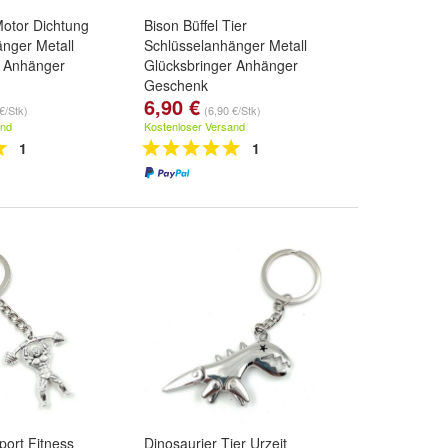
Motor Dichtung
Bison Büffel Tier
nger Metall
Schlüsselanhänger Metall
r Anhänger
Glücksbringer Anhänger
Geschenk
6,90 €
€/Stk)
(6,90 €/Stk)
and
Kostenloser Versand
1
1
port Fitness
Dinosaurier Tier Urzeit