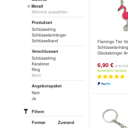
Metall
Mehrere auswählen
Produktart
Schlüsselring
Schlüsselanhänger
Schlüsselband
Flamingo Tier Vo
Schlüsselanhäng
Verschlussart
Glücksbringer A
Schlüsselring
6,90 €
Karabiner
(6,90 €/S
Ring
Kostenloser Versand
Mehr
Angebotspaket
Nein
Ja
Filtern
Format
Zustand