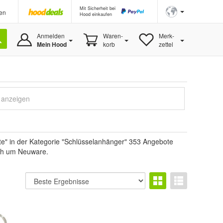
Mit Sicherheit bei
en
Hood einkaufen
Anmelden
Waren-
Merk-
Mein Hood
korb
zettel
e anzeigen
e" in der Kategorie "Schlüsselanhänger" 353 Angebote
sich um Neuware.