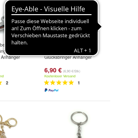
lber
Ying Yang Freundschaft
nger Metall
Schlüsselanhänger Metall
r Anhänger
Glücksbringer Anhänger
6,90 €
(6,90 €/Stk)
and
Kostenloser Versand
2
1