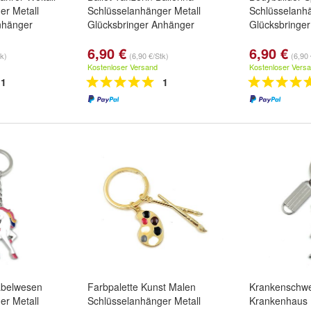
er Metall
Schlüsselanhänger Metall
Schlüsselanhä
nhänger
Glücksbringer Anhänger
Glücksbringe
6,90 €
6,90 €
tk)
(6,90 €/Stk)
(6,90 
Kostenloser Versand
Kostenloser Vers
1
1
abelwesen
Farbpalette Kunst Malen
Krankenschwe
er Metall
Schlüsselanhänger Metall
Krankenhaus 