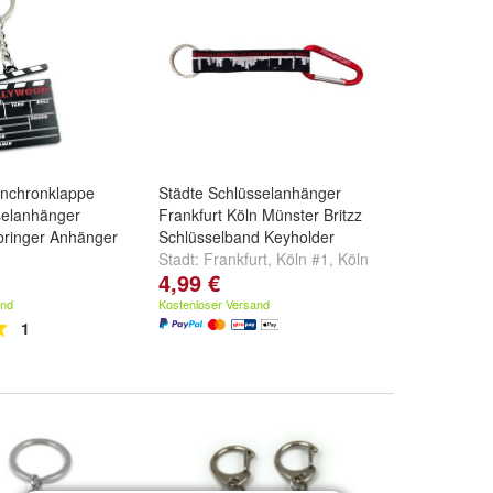
ynchronklappe
Städte Schlüsselanhänger
selanhänger
Frankfurt Köln Münster Britzz
bringer Anhänger
Schlüsselband Keyholder
Stadt:
Frankfurt
,
Köln #1
,
Köln
4,99 €
#2
und
weitere ...
and
Kostenloser Versand
1