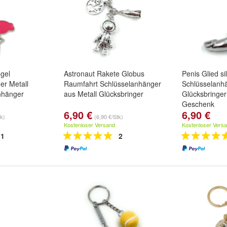
gel
Astronaut Rakete Globus
Penis Glied si
er Metall
Raumfahrt Schlüsselanhänger
Schlüsselanhä
nhänger
aus Metall Glücksbringer
Glücksbringe
Geschenk
6,90 €
6,90 €
tk)
(6,90 €/Stk)
Kostenloser Versand
Kostenloser Vers
1
2