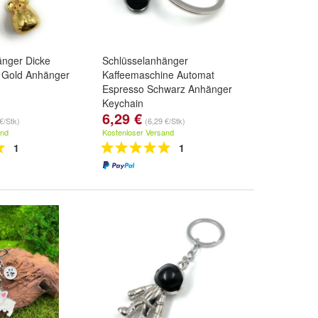
änger Dicke
Schlüsselanhänger
h Gold Anhänger
Kaffeemaschine Automat
Espresso Schwarz Anhänger
Keychain
6,29 €
€/Stk)
(6,29 €/Stk)
and
Kostenloser Versand
1
1