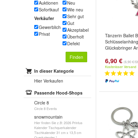
Auktionen
Neu
Sofortkauf
Wie neu
Sehr gut
Verkäufer
Gut
Gewerblich
Akzeptabel
Privat
Tänzerin Ballet B
Überholt
Schlüsselanhäng
Defekt
Glücksbringer A
Finden
6,90 €
(6,90 €/S
Kostenloser Versand
In dieser Kategorie
Hier Verkaufen
Passende Hood-Shops
Circle 8
Circle 8 Events
snowmountain
Hier finden Sie z.B: 2026 Printus
Kalender Tischquerkalender
Tischkalender 31 cm x 13,5 cm
Querkalender *, ...