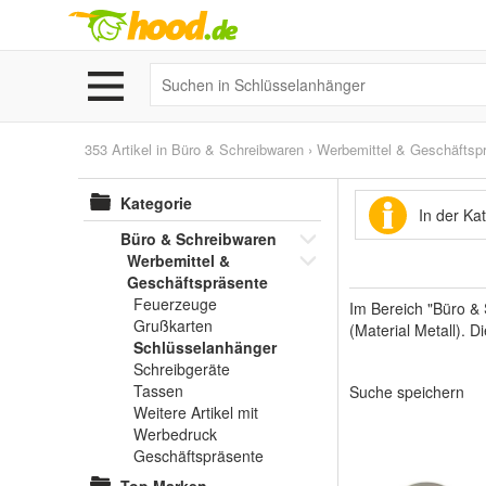
353 Artikel in
Büro & Schreibwaren
›
Werbemittel & Geschäftsp
Kategorie
In der Ka
Büro & Schreibwaren
Werbemittel &
Geschäftspräsente
Feuerzeuge
Im Bereich "Büro &
Grußkarten
(Material Metall). D
Schlüsselanhänger
Schreibgeräte
Tassen
Suche speichern
Weitere Artikel mit
Werbedruck
Geschäftspräsente