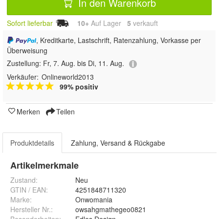
In den Warenkorb
Sofort lieferbar
10+
Auf Lager
5
 verkauft
, Kreditkarte, Lastschrift, Ratenzahlung, Vorkasse per
Überweisung
Zustellung:
Fr, 7. Aug. bis Di, 11. Aug.
Verkäufer:
Onlineworld2013
99% positiv
Merken
Teilen
Produktdetails
Zahlung, Versand & Rückgabe
Artikelmerkmale
Zustand:
Neu
GTIN / EAN:
4251848711320
Marke:
Onwomania
Hersteller Nr.:
owsahgmathegeo0821
Besonderheiten
:
Edles Design