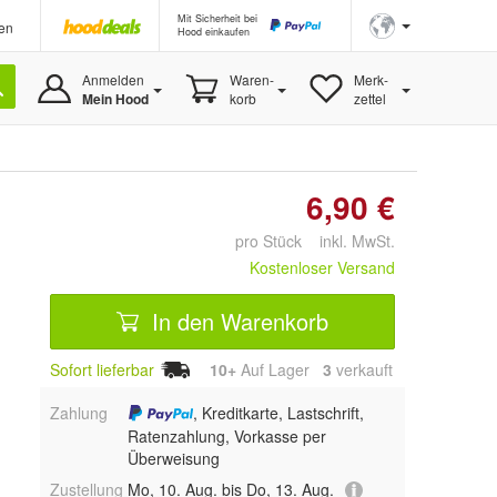
Mit Sicherheit bei
en
Hood einkaufen
Anmelden
Waren-
Merk-
Mein Hood
korb
zettel
6,90 €
pro Stück inkl. MwSt.
Kostenloser Versand
In den Warenkorb
Sofort lieferbar
10+
Auf Lager
3
 verkauft
Zahlung
, Kreditkarte, Lastschrift,
Ratenzahlung, Vorkasse per
Überweisung
Zustellung
Mo, 10. Aug. bis Do, 13. Aug.