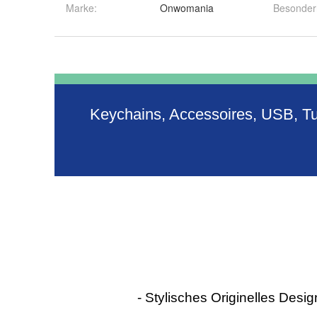
Marke:
Onwomania
Besonder