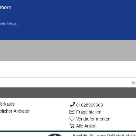
Ar
erkäufe
01628969603
lich
er Anbieter
Frage stellen
Verkäufer merken
Alle Artikel