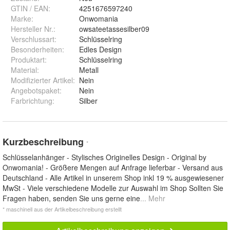
GTIN / EAN:
4251676597240
Marke:
Onwomania
Hersteller Nr.:
owsateetassesilber09
Verschlussart
:
Schlüsselring
Besonderheiten
:
Edles Design
Produktart
:
Schlüsselring
Material
:
Metall
Modifizierter Artikel
:
Nein
Angebotspaket
:
Nein
Farbrichtung
:
Silber
Kurzbeschreibung
*
Schlüsselanhänger - Stylisches Originelles Design - Original by
Onwomania! - Größere Mengen auf Anfrage lieferbar - Versand aus
Deutschland - Alle Artikel in unserem Shop inkl 19 % ausgewiesener
MwSt - Viele verschiedene Modelle zur Auswahl im Shop Sollten Sie
Fragen haben, senden Sie uns gerne eine
... Mehr
* maschinell aus der Artikelbeschreibung erstellt