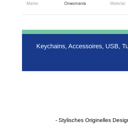
Marke:
Onwomania
Material
: