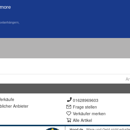
Ar
erkäufe
01628969603
lich
er Anbieter
Frage stellen
Verkäufer merken
Alle Artikel