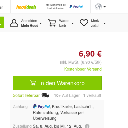
Mit Sicherheit bei
en
Hood einkaufen
Anmelden
Waren-
Merk-
Mein Hood
korb
zettel
6,90 €
inkl. MwSt. (6,90 €/Stk)
Kostenloser Versand
In den Warenkorb
Sofort lieferbar
10+
Auf Lager
1
 verkauft
Zahlung
, Kreditkarte, Lastschrift,
Ratenzahlung, Vorkasse per
Überweisung
Zustellung
Sa, 8. Aug. bis Mi, 12. Aug.