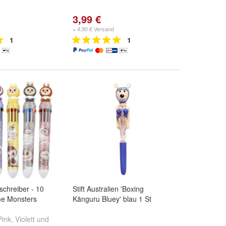
3,99 €
+ 4,90 € Versand
1
1
chreiber - 10
Stift Australien 'Boxing
me Monsters
Känguru Bluey' blau 1 St
Pink
,
Violett
und