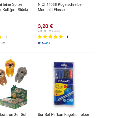
i feine Spitze
NICI 44036 Kugelschreiber
 Kuli (pro Stück)
Mermaid Flosse
3,20 €
+ 3,80 € Versand
1
1
eibwaren 3er Set
6er Set Pelikan Kugelschreiber