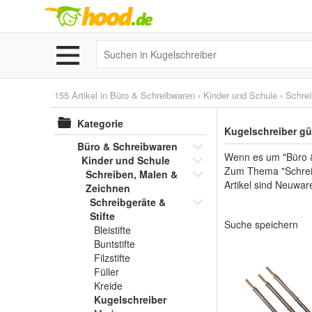
155 Artikel in
Büro & Schreibwaren
›
Kinder und Schule
›
Schrei
Kategorie
Kugelschreiber gü
Büro & Schreibwaren
Wenn es um "Büro & 
Kinder und Schule
Zum Thema "Schreibg
Schreiben, Malen &
Artikel sind Neuwar
Zeichnen
Schreibgeräte &
Stifte
Suche speichern
Bleistifte
Buntstifte
Filzstifte
Füller
Kreide
Kugelschreiber