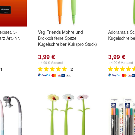
eibset, 5-
Veg Friends Möhre und
Adoramals S
arz Art.-Nr.
Brokkoli feine Spitze
Kugelschreiber
Kugelschreiber Kuli (pro Stück)
3,99 €
3,99 €
+ 4,90 € Versand
+ 4,90 € Versand
1
2