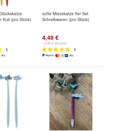
Glückskatze
süße Miezekatze 5er Set
 Kuli (pro Stück)
Schreibwaren (pro Stück)
4,49 €
+ 4,90 € Versand
1
1