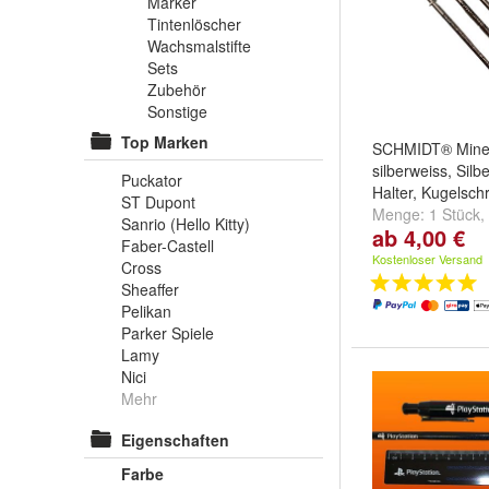
Marker
Tintenlöscher
Wachsmalstifte
Sets
Zubehör
Sonstige
Top Marken
SCHMIDT® Mine
silberweiss, Sil
Puckator
Halter, Kugelsch
ST Dupont
Menge:
1 Stück
,
Sanrio (Hello Kitty)
ab 4,00 €
Stück
und
weitere
Faber-Castell
Kostenloser Versand
Cross
Sheaffer
Pelikan
Parker Spiele
Lamy
Nici
Mehr
Eigenschaften
Farbe