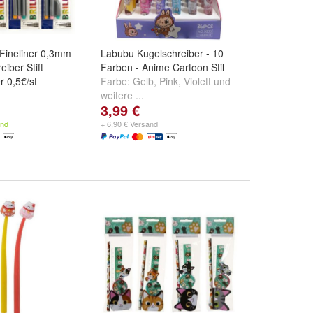
 Fineliner 0,3mm
Labubu Kugelschreiber - 10
eiber Stift
Farben - Anime Cartoon Stil
r 0,5€/st
Farbe:
Gelb
,
Pink
,
Violett
und
weitere ...
3,99 €
and
+ 6,90 € Versand