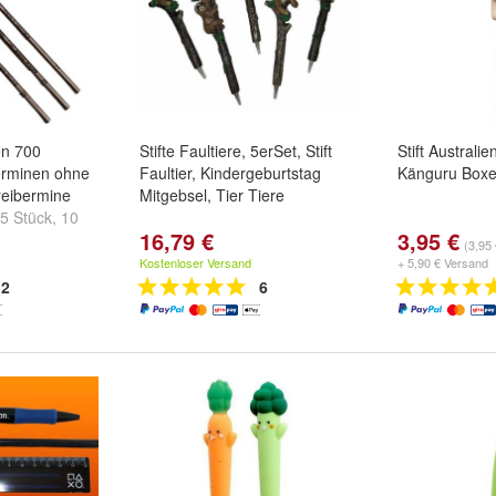
n 700
Stifte Faultiere, 5erSet, Stift
Stift Australie
berminen ohne
Faultier, Kindergeburtstag
Känguru Boxer
reibermine
Mitgebsel, Tier Tiere
5 Stück
,
10
16,79 €
3,95 €
 ...
(3,95 
Kostenloser Versand
+ 5,90 € Versand
2
6