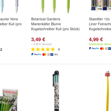
aurier feine
Botanical Gardens
Staedtler 12x
iber Kuli (pro
Marienkäfer Blume
Liner Feinschr
Kugelschreiber Kuli (pro Stück)
Kugelschreibe
3,49 €
4,99 €
+ 4,90 € Versand
Kostenloser Vers
2
1