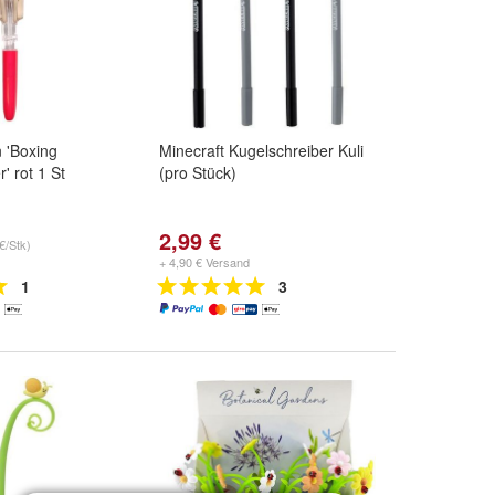
n 'Boxing
Minecraft Kugelschreiber Kuli
' rot 1 St
(pro Stück)
2,99 €
€/Stk)
+ 4,90 € Versand
1
3