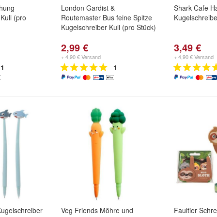
chung
London Gardist &
Shark Cafe Ha
 Kuli (pro
Routemaster Bus feine Spitze
Kugelschreiber
Kugelschreiber Kuli (pro Stück)
2,99 €
3,49 €
+ 4,90 € Versand
+ 4,90 € Versand
1
1
Kugelschreiber
Veg Friends Möhre und
Faultier Schr