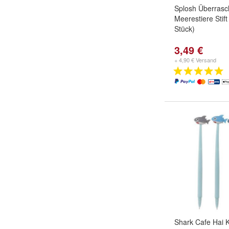
Splosh Überras
Meerestiere Stift
Stück)
3,49 €
+ 4,90 € Versand
Shark Cafe Hai 