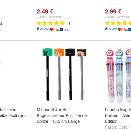
2,49 €
2,99 €
+ 4,90 € Versand
+ 4,90 € Versand
2
1
ber feine
Minecraft 4er Set
Labubu Kugels
iber Kuli (pro
Kugelschreiber Kuli - Feine
Farben - Ani
Spitze - 18,5 cm Länge
Edition
Farbe:
Gelb
,