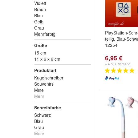
Violett
Braun
Blau
Gelb
Grau
PlayStation-Schr
Mehrfarbig
teilig, Blau-Schw
12254
Größe
15 cm
6,95 €
11 x 6 x 6 cm
+ 4,50 € Versand
Produktart
Kugelschreiber
Souvenirs
Mine
Mehr
Schreibfarbe
Schwarz
Blau
Grau
Mehr