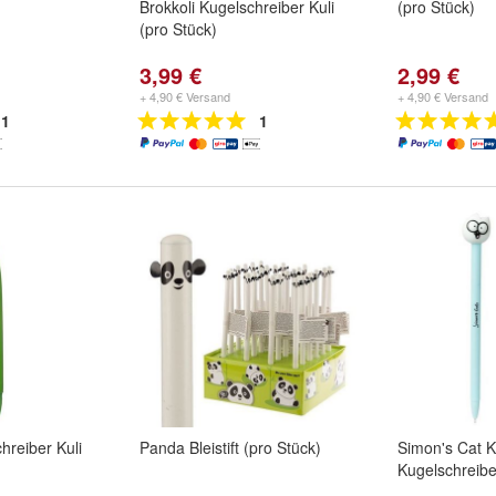
Brokkoli Kugelschreiber Kuli
(pro Stück)
(pro Stück)
3,99 €
2,99 €
+ 4,90 € Versand
+ 4,90 € Versand
1
1
hreiber Kuli
Panda Bleistift (pro Stück)
Simon's Cat K
Kugelschreiber