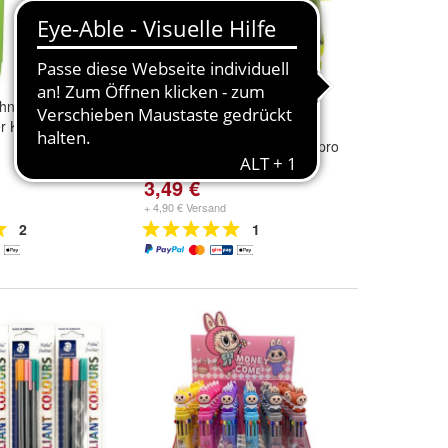
chnecke
Botanical Gardens
 Kuli (pro Stück)
Marienkäfer Blume feine
Spitze Kugelschreiber Kuli (pro
Stück)
3,49 €
+ 4,90 € Versand
2
1