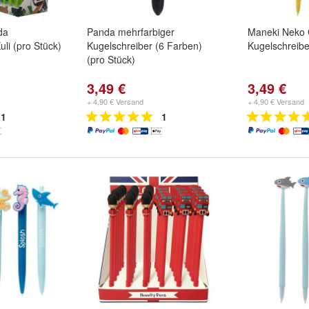
da
Panda mehrfarbiger
Maneki Neko 
uli (pro Stück)
Kugelschreiber (6 Farben)
Kugelschreiber
(pro Stück)
3,49 €
3,49 €
+ 4,90 € Versand
+ 4,90 € Versand
1
1