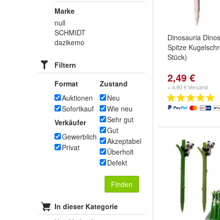
Marke
null
SCHMIDT
Dinosauria Dinos
dazikemo
Spitze Kugelschre
Stück)
Filtern
2,49 €
Format
Zustand
+ 4,90 € Versand
Auktionen
Neu
Sofortkauf
Wie neu
Sehr gut
Verkäufer
Gut
Gewerblich
Akzeptabel
Privat
Überholt
Defekt
Finden
In dieser Kategorie