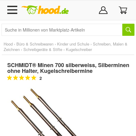
Hood
›
Büro & Schreibwaren
›
Kinder und Schule
›
Schreiben, Malen &
Zeichnen
›
Schreibgeräte & Stifte
›
Kugelschreiber
SCHMIDT® Minen 700 silberweiss, Silberminen
ohne Halter, Kugelschreibermine
2