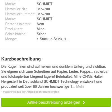
Marke:
SCHMIDT
Hersteller Nr.:
315-700
Herstellernummer
:
315-700
Marke
:
SCHMIDT
Personalisieren
:
Nein
Produktart
:
Mine
Schreibfarbe
:
Silber
Menge
:
1 Stück, 5 Stück, 10 Stück und 100 Stück
Kurzbeschreibung
*
Die Kugelminen sind auf hellem und dunklem Untergrund sichtbar.
Sie eignen sich zum Schreiben auf Papier, Leder, Pappe... radierbar
und fotokopierbar Liegend lagern! Beinhaltet: Mine OHNE Halter
Hergestellt in Deutschland SCHMIDT Technology entwickelt und
produziert seit über 80 Jahren hochwertige T
... Mehr
* maschinell aus der Artikelbeschreibung erstellt
Artikelbeschreibung anzeigen