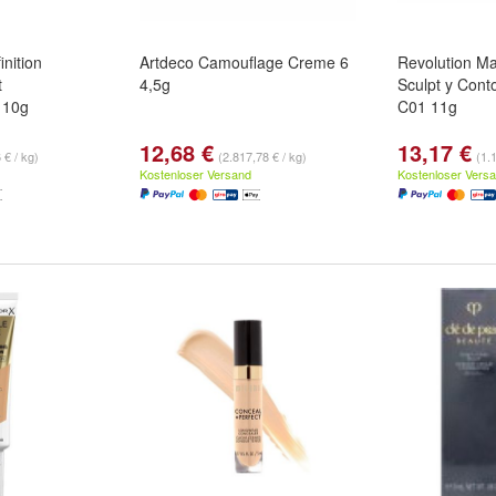
inition
Artdeco Camouflage Creme 6
Revolution Ma
t
4,5g
Sculpt y Conto
 10g
C01 11g
12,68 €
13,17 €
 € / kg)
(2.817,78 € / kg)
(1.
Kostenloser Versand
Kostenloser Vers