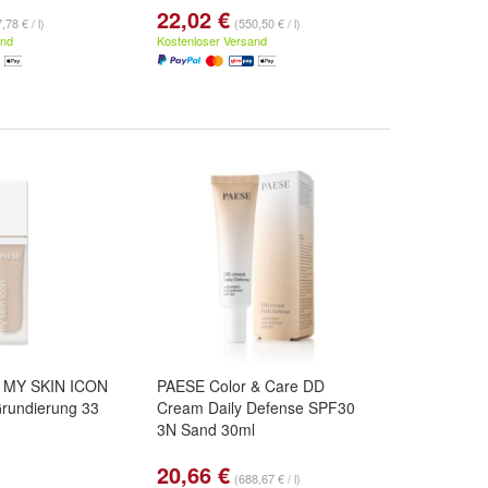
22,02 €
,78 € / l)
(550,50 € / l)
and
Kostenloser Versand
 MY SKIN ICON
PAESE Color & Care DD
Grundierung 33
Cream Daily Defense SPF30
3N Sand 30ml
20,66 €
(688,67 € / l)