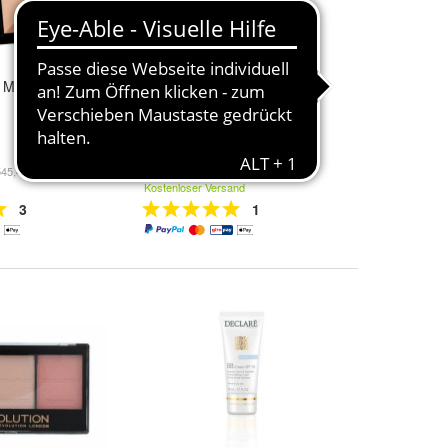
1 Make-up
La Praire Caviar Concealer
Foundation Spf15 Honey
Beige 30ml
229,74 €
545,45 €/kg)
(765,80 € / l)
Kostenloser Versand
3
1