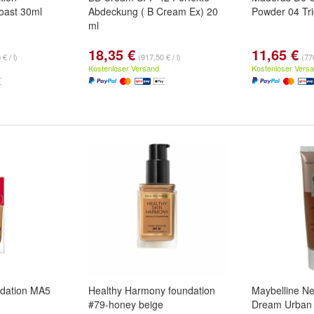
oast 30ml
Abdeckung ( B Cream Ex) 20
Powder 04 Tr
ml
18,35 €
11,65 €
€ / l)
(917,50 € / l)
(77
Kostenloser Versand
Kostenloser Vers
ndation MA5
Healthy Harmony foundation
Maybelline N
#79-honey beige
Dream Urban