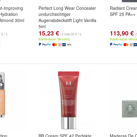
ut-Improving
Perfect Long Wear Concealer
Radiant Crea
Hydration
undurchsichtiger
SPF 25 PA++ 
Almond 30ml
Augenabdeckstift Light Vanilla
5ml
15,23 €
113,90 €
€ / l)
(3.046,00 € / l)
(
Kostenloser Versand
Kostenloser Vers
tion
BB Cream SPF 42 Perfekte
Maderas De O