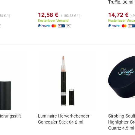
Truffle, 30 ml
12,58 €
14,72 €
0 € / l)
(4.193,33 € / l)
(490
Kostenloser Versand
Kostenloser Vers
erungsstift
Luminaire Hervorhebender
Strobing Souf
Concealer Stick 04 2 ml
Highlighter 
Quartz 4.5 ml