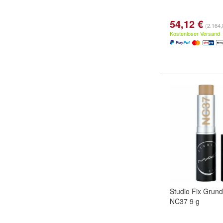
54,12 €
(2.164,8
Kostenloser Versand
Studio Fix Grundi
NC37 9 g