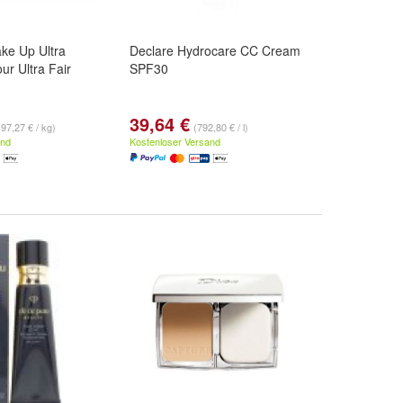
ke Up Ultra
Declare Hydrocare CC Cream
ur Ultra Fair
SPF30
39,64 €
197,27 € / kg)
(792,80 € / l)
and
Kostenloser Versand