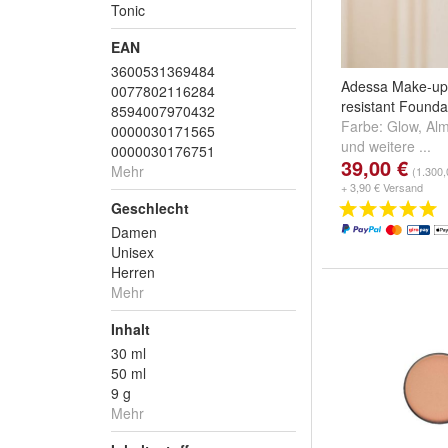
Tonic
EAN
3600531369484
Adessa Make-up
0077802116284
resistant Founda
8594007970432
Farbe:
Glow
,
Al
0000030171565
und
weitere ...
0000030176751
39,00 €
Mehr
(1.300,
+ 3,90 € Versand
Geschlecht
Damen
Unisex
Herren
Mehr
Inhalt
30 ml
50 ml
9 g
Mehr