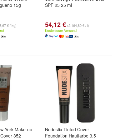
igueño 15g
SPF 25 25 ml
54,12 €
6,67 € / kg)
(2.164,80 € / l)
and
Kostenloser Versand
ew York Make-up
Nudestix Tinted Cover
 Cover 352
Foundation Hautfarbe 3.5