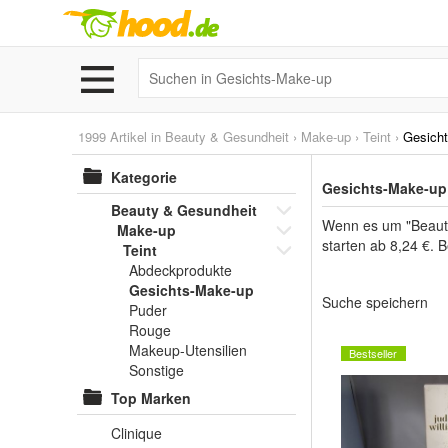
1999 Artikel in
Beauty & Gesundheit
›
Make-up
›
Teint
›
Gesich
Kategorie
Gesichts-Make-up 
Beauty & Gesundheit
Wenn es um "Beauty
Make-up
starten ab 8,24 €. B
Teint
Abdeckprodukte
Gesichts-Make-up
Suche speichern
Puder
Rouge
Makeup-Utensilien
Bestseller
Sonstige
Top Marken
Clinique