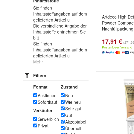
Inhaltsstoffe
Sie finden
Inhaltsstoffangaben auf dem
Artdeco High Def
gelieferten Artikel u
Powder Compac
Die verbindliche Angabe der
Nachfüllpackung
Inhaltsstoffe entnehmen Sie
bitt
17,91 €
(271,36
Sie finden
Kostenloser Versand
Inhaltsstoffangaben auf dem
gelieferten Artikel u
Mehr
Filtern
Format
Zustand
Auktionen
Neu
Sofortkauf
Wie neu
Sehr gut
Verkäufer
Gut
Gewerblich
Akzeptabel
Privat
Überholt