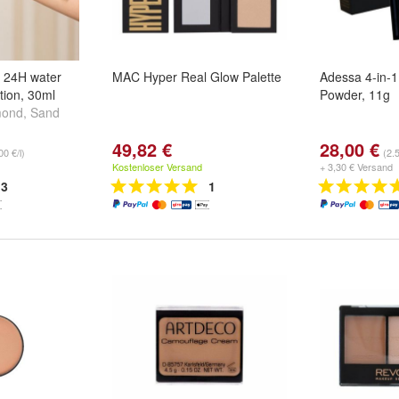
 24H water
MAC Hyper Real Glow Palette
Adessa 4-in-
tion, 30ml
Powder, 11g
mond
,
Sand
49,82 €
28,00 €
00 €/l)
(2.
Kostenloser Versand
+ 3,30 € Versand
3
1