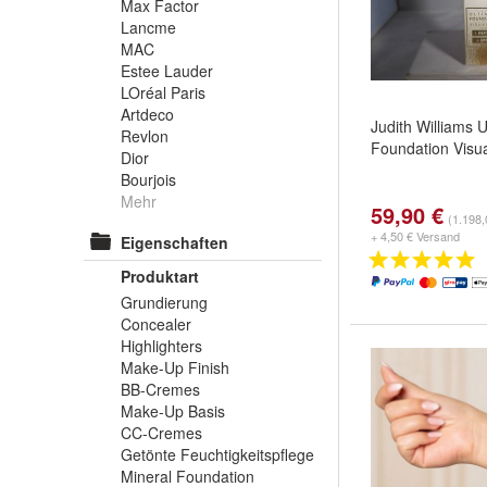
Max Factor
Lancme
MAC
Estee Lauder
LOréal Paris
Artdeco
Judith Williams U
Revlon
Foundation Visual
Dior
Bourjois
Mehr
59,90 €
(1.198,
+ 4,50 € Versand
Eigenschaften
Produktart
Grundierung
Concealer
Highlighters
Make-Up Finish
BB-Cremes
Make-Up Basis
CC-Cremes
Getönte Feuchtigkeitspflege
Mineral Foundation