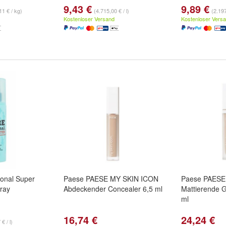
9,43 €
9,89 €
11 € / kg)
(4.715,00 € / l)
(2.197
Kostenloser Versand
Kostenloser Vers
ional Super
Paese PAESE MY SKIN ICON
Paese PAESE
pray
Abdeckender Concealer 6,5 ml
Mattierende 
ml
16,74 €
24,24 €
€ / l)