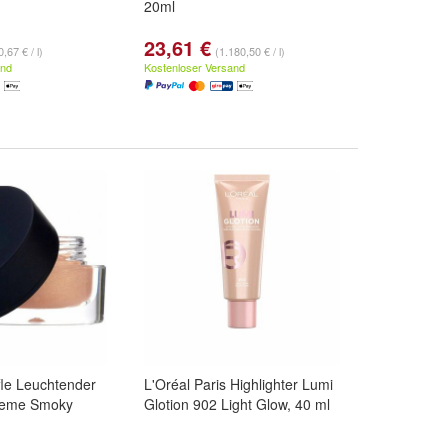
20ml
23,61 €
,67 € / l)
(1.180,50 € / l)
and
Kostenloser Versand
fle Leuchtender
L'Oréal Paris Highlighter Lumi
Creme Smoky
Glotion 902 Light Glow, 40 ml