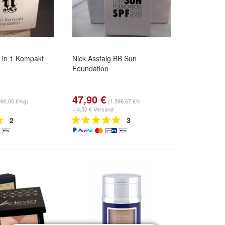
4 in 1 Kompakt
Nick Assfalg BB Sun
Foundation
47,90 €
990,00 €/kg)
(1.596,67 €/l)
+ 4,50 € Versand
2
3