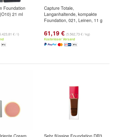
m Foundation
Capture Totale,
(O10) 21 ml
Langanhaltende, kompakte
Foundation, 021, Leinen, 11 g
61,19 €
5.423,81 € / l)
(5.562,73 € / kg)
and
Kostenloser Versand
riente Cream
Sehr flüssige Foundation DR3