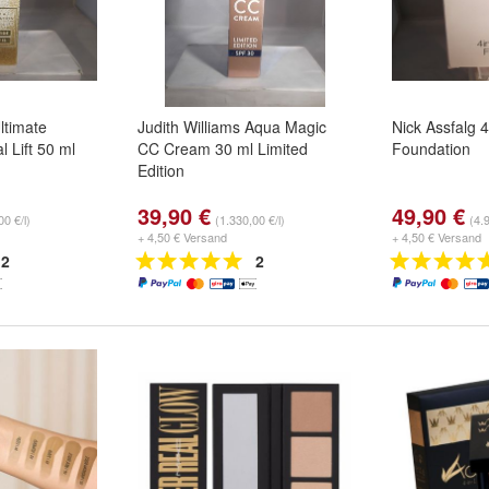
ltimate
Judith Williams Aqua Magic
Nick Assfalg 
 Lift 50 ml
CC Cream 30 ml Limited
Foundation
Edition
39,90 €
49,90 €
00 €/l)
(1.330,00 €/l)
(4.
+ 4,50 € Versand
+ 4,50 € Versand
2
2