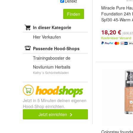
Defekt
Miracle Pure Ha
Foundation 24h 
Finden
Spf30 45-Warm 
In dieser Kategorie
18,20 €
(606,67 
Hier Verkaufen
Kostenloser Versand
Passende Hood-Shops
Trainingsbooster de
Novilunium Herbalis
Kathy´s Schönheitsladen
Jetzt in 5 Minuten deinen eigenen
Hood-Shop einrichten.
Jetzt einrichten
Colorstay founda