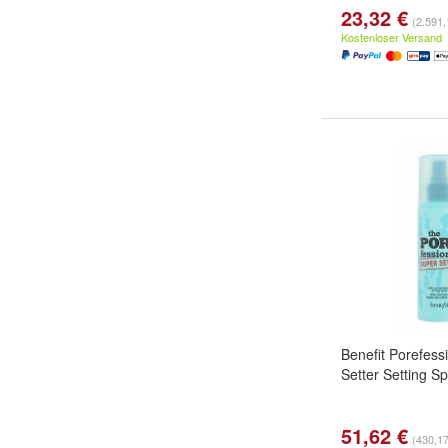
23,32 €
(2.591,
Kostenloser Versand
Benefit Porefess
Setter Setting S
51,62 €
(430,17 