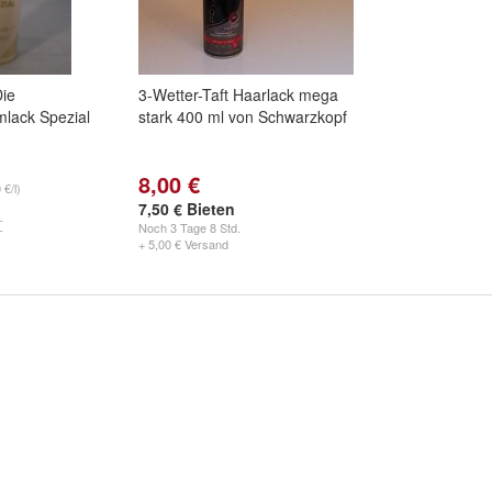
Die
3-Wetter-Taft Haarlack mega
mlack Spezial
stark 400 ml von Schwarzkopf
8,00 €
 €/l)
7,50 € Bieten
Noch
3 Tage 8 Std.
+ 5,00 € Versand