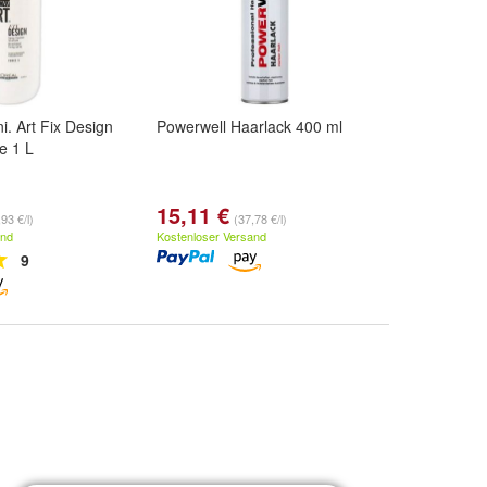
. Art Fix Design
Powerwell Haarlack 400 ml
e 1 L
15,11 €
93 €/l)
(37,78 €/l)
and
Kostenloser Versand
9