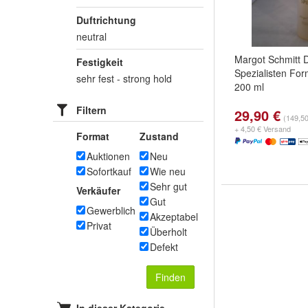
Duftrichtung
neutral
Margot Schmitt 
Festigkeit
Spezialisten For
sehr fest - strong hold
200 ml
Filtern
29,90 €
(149,50
+ 4,50 € Versand
Format
Zustand
Auktionen
Neu
Sofortkauf
Wie neu
Sehr gut
Verkäufer
Gut
Gewerblich
Akzeptabel
Privat
Überholt
Defekt
Finden