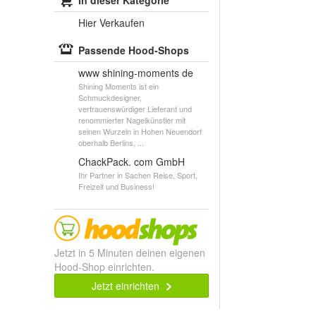
In dieser Kategorie
Hier Verkaufen
Passende Hood-Shops
www shining-moments de
Shining Moments ist ein
Schmuckdesigner,
vertrauenswürdiger Lieferant und
renommierter Nagelkünstler mit
seinen Wurzeln in Hohen Neuendorf
oberhalb Berlins, ...
ChackPack. com GmbH
Ihr Partner in Sachen Reise, Sport,
Freizeit und Business!
Jetzt in 5 Minuten deinen eigenen
Hood-Shop einrichten.
Jetzt einrichten