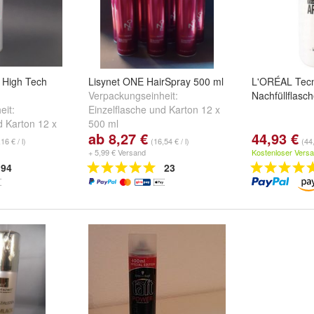
 High Tech
Lisynet ONE HairSpray 500 ml
L'ORÉAL Tecni
Verpackungseinheit:
Nachfüllflasch
eit:
Einzelflasche
und
Karton 12 x
d
Karton 12 x
500 ml
ab 8,27 €
44,93 €
16 € / l)
(16,54 € / l)
(44,
+ 5,99 € Versand
Kostenloser Vers
94
23