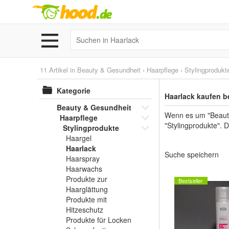
11 Artikel in
Beauty & Gesundheit
›
Haarpflege
›
Stylingprodukt
Kategorie
Haarlack kaufen b
Beauty & Gesundheit
Wenn es um "Beauty
Haarpflege
"Stylingprodukte". D
Stylingprodukte
Haargel
Haarlack
Suche speichern
Haarspray
Haarwachs
Produkte zur
Bestseller
Haarglättung
Produkte mit
Hitzeschutz
Produkte für Locken