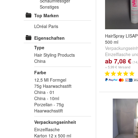
Schaumfestiger
Sonstiges
Top Marken
LOréal Paris
HairSpray LISAP
Eigenschaften
500 ml
Type
Verpackungseinh
Einzelflasche
un
Hair Styling Products
ab 7,08 €
500 ml
China
(14,
+ 5,99 € Versand
Farbe
12,5 Ml Formgel
75g Haarwachsstift
China - 01
China - 10ml
Porzellan - 75g
Haarwachsstift
Verpackungseinheit
Einzelflasche
Karton 12 x 500 ml