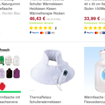
% Naturgummi
Schulter Wärmekissen
40 x 30 cm fl
eflasche
Heizkissen Kissen
Stufen 100Wa
u
,
Rentier Blau
Wärmetherapie Rücken
46,43 €
33,99 €
(46,43 €/Stk)
(33
Kostenloser Versand
Kostenloser Vers
2
mflasche mit
ThermaRelaxx
Wärmflasche 
rwachsenene
Schulterwärmekissen
Fleeceüberzu