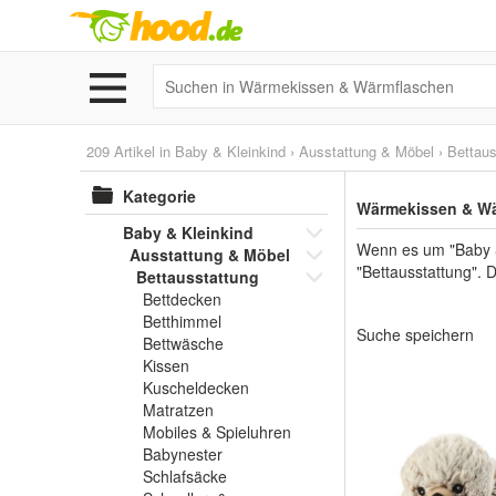
209 Artikel in
Baby & Kleinkind
›
Ausstattung & Möbel
›
Bettaus
Kategorie
Wärmekissen & Wä
Baby & Kleinkind
Wenn es um "Baby &
Ausstattung & Möbel
"Bettausstattung". 
Bettausstattung
Bettdecken
Betthimmel
Suche speichern
Bettwäsche
Kissen
Kuscheldecken
Matratzen
Mobiles & Spieluhren
Babynester
Schlafsäcke