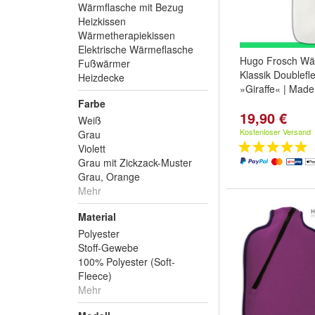
Wärmflasche mit Bezug
Heizkissen
Wärmetherapiekissen
Elektrische Wärmeflasche
Hugo Frosch Wä
Fußwärmer
Klassik Doublefl
Heizdecke
»Giraffe« | Mad
Farbe
19,90 €
Weiß
Kostenloser Versand
Grau
Violett
Grau mit Zickzack-Muster
Grau, Orange
Mehr
Material
Polyester
Stoff-Gewebe
100% Polyester (Soft-
Fleece)
Mehr