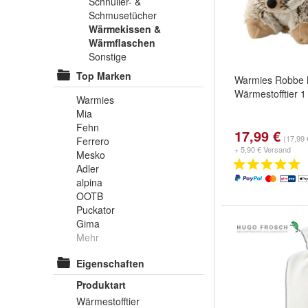
Schnuller- &
Schmusetücher
Wärmekissen &
Wärmflaschen
Sonstige
Top Marken
Warmies Robbe M
Wärmestofftier 1
Warmies
Mia
Fehn
17,99 €
(17,99 
Ferrero
+ 5,90 € Versand
Mesko
Adler
alpina
OOTB
Puckator
Gima
Mehr
Eigenschaften
Produktart
Wärmestofftier