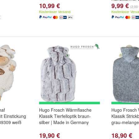
10,99 €
9,99 €
(2,00 
Kostenloser Versand
Kostenloser Vers
haf
Hugo Frosch Wärmflasche
Hugo Frosch 
t Einstickung
Klassik Tierfelloptik braun-
Klassik Strick
39309 weiß
silber | Made in Germany
grau-melange
19,90 €
18,90 €