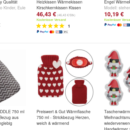
 Qualität
Heizkissen Wärmekissen
Engel Wärmek
o Kinder
,
Eule
Kirschkernkissen Kissen
Modell:
stehe
46,43 €
10,19 €
sch Öko
Schutzengel
,
(46,43 €/Stk)
e ...
Herzband
un
Kostenloser Versand
Kostenloser Vers
Herz
1
DDLE 750 ml
Preiswert & Gut Wärmflasche
Taschenwärm
-Bezug aus
750 ml - Strickbezug Herzen,
Weihnachtsma
nglebig
weich & wärmend
wiederverwen
Handwärmer 