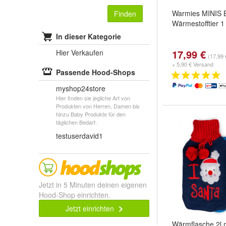
Warmies MINIS 
Finden
Wärmestofftier 1
In dieser Kategorie
17,99 €
Hier Verkaufen
(17,99 
+ 5,90 € Versand
Passende Hood-Shops
myshop24store
Hier finden sie jegliche Art von
Produkten von Herren, Damen bis
hinzu Baby Produkte für den
täglichen Bedarf.
testuserdavid1
Jetzt in 5 Minuten deinen eigenen
Hood-Shop einrichten.
Jetzt einrichten
Wärmflasche 2l 