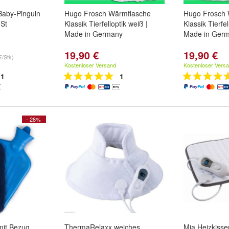
Baby-Pinguin
Hugo Frosch Wärmflasche
Hugo Frosch 
 St
Klassik Tierfelloptik weiß |
Klassik Tierfel
Made in Germany
Made in Ger
19,90 €
19,90 €
€/Stk)
Kostenloser Versand
Kostenloser Vers
1
1
- 28%
mit Bezug
ThermaRelaxx weiches
Mia Heizkiss