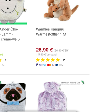
Kinder Öko-
Warmies Känguru
 »Lamm«
Wärmestofftier 1 St
 creme-weiß
26,90 €
(26,90 €/Stk)
and
+ 5,90 € Versand
1
2