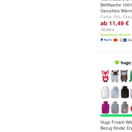
Bettflasche 100
Geruchlos Wärm
Farbe:
Rot
,
Gra
ab 11,49 €
und
weitere ...
15,99 €
Kostenloser Versand
Hugo Frosch Wär
Bezug Kinder E