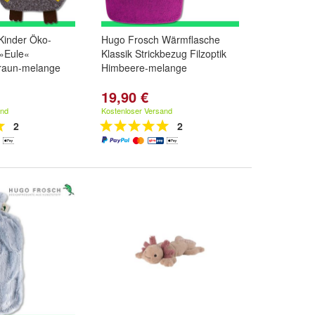
Kinder Öko-
Hugo Frosch Wärmflasche
»Eule«
Klassik Strickbezug Filzoptik
braun-melange
Himbeere-melange
19,90 €
and
Kostenloser Versand
2
2