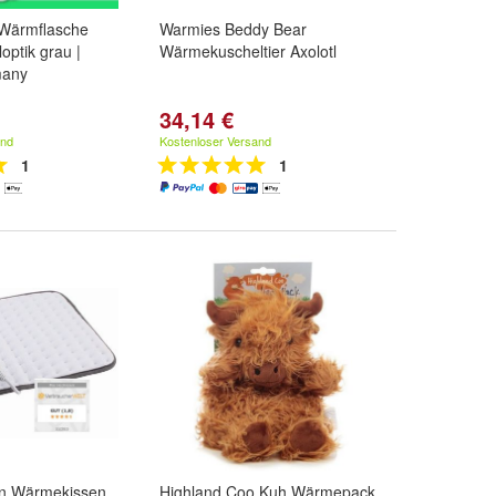
Wärmflasche
Warmies Beddy Bear
loptik grau |
Wärmekuscheltier Axolotl
many
34,14 €
and
Kostenloser Versand
1
1
en Wärmekissen
Highland Coo Kuh Wärmepack