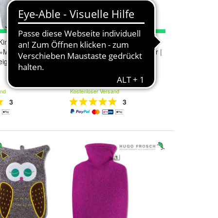
Kinder Öko-
Hugo Frosch Wärmflasche
 »Mops«
Klassik Tierfelloptik lila-silber |
beige-melange
Made in Germany
19,90 €
and
Kostenloser Versand
3
3