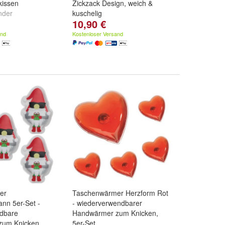
issen
Zickzack Design, weich &
nder
kuschelig
10,90 €
Schutzengel mit
d
Schutzengel mit
and
Kostenloser Versand
er
Taschenwärmer Herzform Rot
nn 5er-Set -
- wiederverwendbarer
dbare
Handwärmer zum Knicken,
zum Knicken
5er-Set