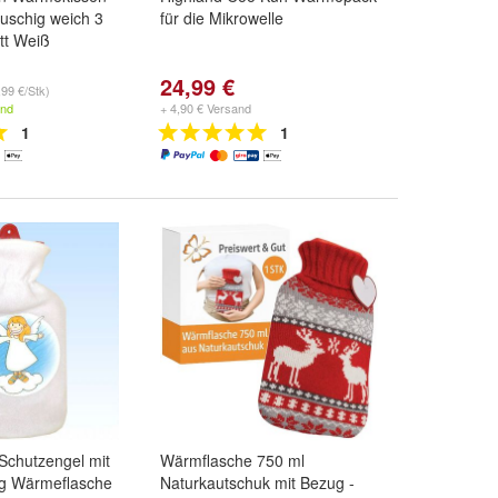
auschig weich 3
für die Mikrowelle
tt Weiß
24,99 €
,99 €/Stk)
and
+ 4,90 € Versand
1
1
Schutzengel mit
Wärmflasche 750 ml
g Wärmeflasche
Naturkautschuk mit Bezug -