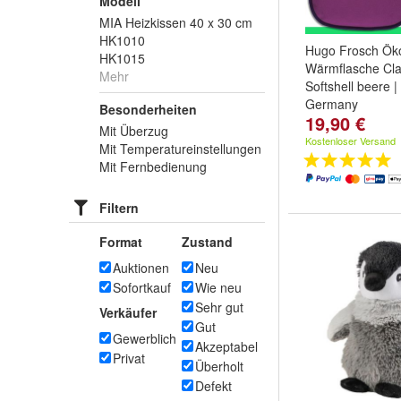
Modell
MIA Heizkissen 40 x 30 cm
HK1010
Hugo Frosch Ök
HK1015
Wärmflasche Cla
Mehr
Softshell beere 
Germany
Besonderheiten
19,90 €
Mit Überzug
Kostenloser Versand
Mit Temperatureinstellungen
Mit Fernbedienung
Filtern
Format
Zustand
Auktionen
Neu
Sofortkauf
Wie neu
Sehr gut
Verkäufer
Gut
Gewerblich
Akzeptabel
Privat
Überholt
Defekt