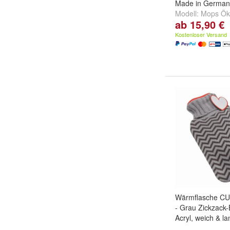
Made in Germany
Modell:
Mops Ök
ab 15,90 €
Öko Kinder
,
Fro
Kinder
und
weiter
Kostenloser Versand
Wärmflasche CU
- Grau Zickzack
Acryl, weich & la