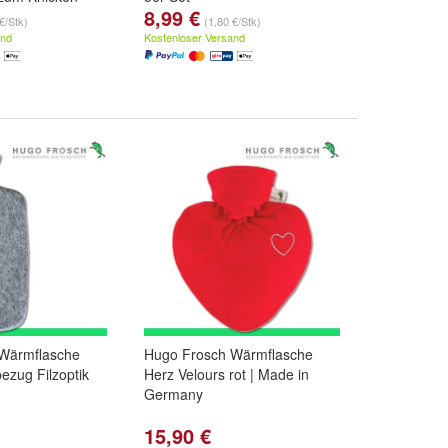
8,99 €
€/Stk)
(1,80 €/Stk)
and
Kostenloser Versand
Wärmflasche
Hugo Frosch Wärmflasche
bezug Filzoptik
Herz Velours rot | Made in
Germany
15,90 €