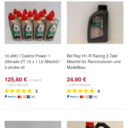
10,48€/ l Castrol Power 1
Bel Ray H1-R Racing 2-Takt
Ultimate 2T 12 x 1 Ltr Mischöl /
Mischöl für Rennmotoren und
2-stroke oil
Modellbau
125,80 €
24,80 €
(10,48 €/l)
+ 7,90 € Versand
+ 6,90 € Versand
2
6