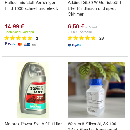
Haftschmierstoff Vorreiniger
Addinol GL80 W Getriebeöl 1
HHS 1000 schnell und efektiv
Liter für Simson und spez. f.
Oldtimer
14,99 €
6,50 €
(6,50 €/l)
Kostenloser Versand
+ 4,50 € Versand
2
23
Motorex Power Synth 2T 1Liter
Wacker® Siliconöl, AK 100,
0,5kg Flasche, transparent