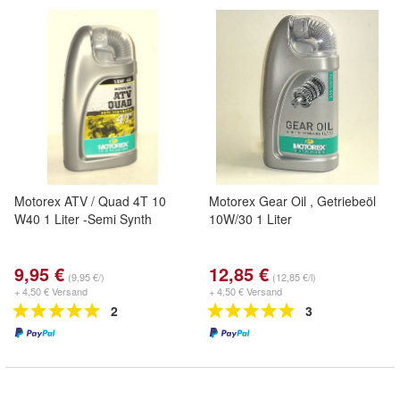
Motorex ATV / Quad 4T 10
Motorex Gear Oil , Getriebeöl
W40 1 Liter -Semi Synth
10W/30 1 Liter
9,95 €
12,85 €
(9,95 €/)
(12,85 €/l)
+ 4,50 € Versand
+ 4,50 € Versand
2
3