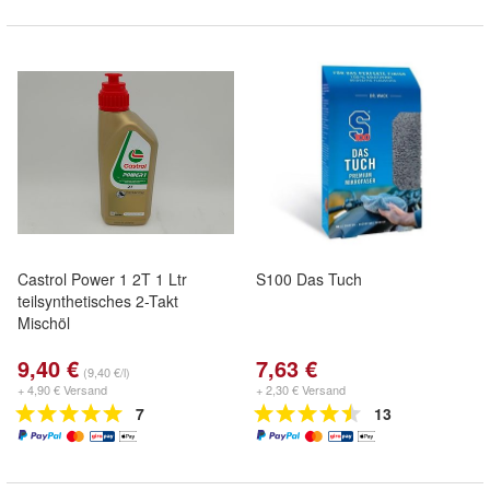
Castrol Power 1 2T 1 Ltr
S100 Das Tuch
teilsynthetisches 2-Takt
Mischöl
9,40 €
7,63 €
(9,40 €/l)
+ 4,90 € Versand
+ 2,30 € Versand
7
13