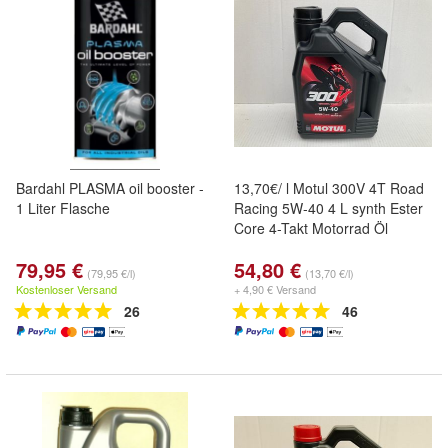
Bardahl PLASMA oil booster -
13,70€/ l Motul 300V 4T Road
1 Liter Flasche
Racing 5W-40 4 L synth Ester
Core 4-Takt Motorrad Öl
79,95 €
54,80 €
(79,95 €/l)
(13,70 €/l)
Kostenloser Versand
+ 4,90 € Versand
26
46