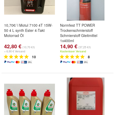
10,70€/ l Motul 7100 4T 15W-
Normfest TT POWER
50 4 L synth Ester 4-Takt
Trockenschmierstoff
Motorrad Öl
Schmierstoff Gleitmittel
1x400ml
42,80 €
14,90 €
(10,70 €/l)
(37,25 €/l)
+ 6,90 € Versand
Kostenloser Versand
10
8