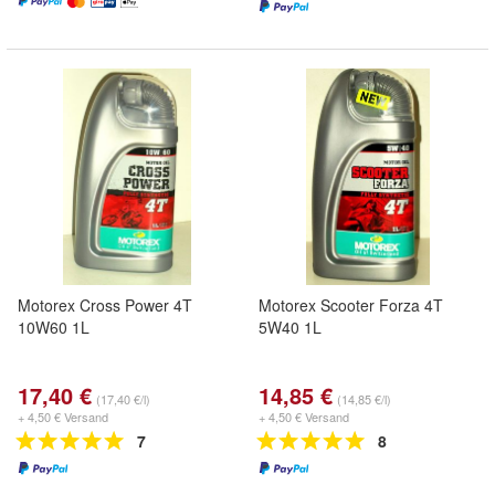
Motorex Cross Power 4T
Motorex Scooter Forza 4T
10W60 1L
5W40 1L
17,40 €
14,85 €
(17,40 €/l)
(14,85 €/l)
+ 4,50 € Versand
+ 4,50 € Versand
7
8