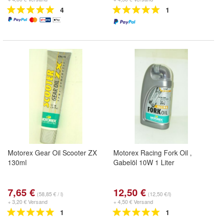
4
1
Motorex Gear Oil Scooter ZX
Motorex Racing Fork Oil ,
130ml
Gabelöl 10W 1 Liter
7,65 €
12,50 €
(58,85 € / l)
(12,50 €/l)
+ 3,20 € Versand
+ 4,50 € Versand
1
1