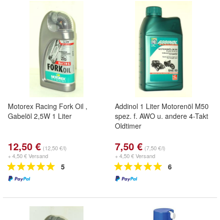
Motorex Racing Fork Oil ,
Addinol 1 Liter Motorenöl M50
Gabelöl 2,5W 1 Liter
spez. f. AWO u. andere 4-Takt
Oldtimer
12,50 €
7,50 €
(12,50 €/l)
(7,50 €/l)
+ 4,50 € Versand
+ 4,50 € Versand
5
6