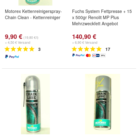
Motorex Kettenreinigerspray-
Fuchs System Fettpresse + 15
Chain Clean - Kettenreiniger
x 500gr Renolit MP Plus
Mehrzweckfett Angebot
9,90 €
140,90 €
(19,80 €/l)
+ 4,50 € Versand
+ 6,90 € Versand
3
17