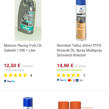
Motorex Racing Fork Oil ,
Normfest Teflux 400ml PTFE
Gabelöl 7,5W 1 Liter
Keramik ÖL Spray Multispray
Schmieröl Kriechöl
12,50 €
14,90 €
(12,50 €/l)
(37,25 €/l)
+ 4,50 € Versand
Kostenloser Versand
4
1