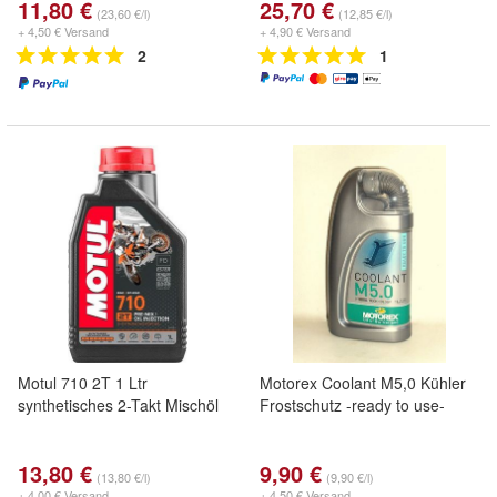
11,80 €
25,70 €
(23,60 €/l)
(12,85 €/l)
+ 4,50 € Versand
+ 4,90 € Versand
2
1
Motul 710 2T 1 Ltr
Motorex Coolant M5,0 Kühler
synthetisches 2-Takt Mischöl
Frostschutz -ready to use-
13,80 €
9,90 €
(13,80 €/l)
(9,90 €/l)
+ 4,00 € Versand
+ 4,50 € Versand