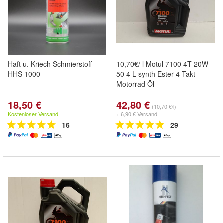
Haft u. Kriech Schmierstoff -
10,70€/ l Motul 7100 4T 20W-
HHS 1000
50 4 L synth Ester 4-Takt
Motorrad Öl
18,50 €
42,80 €
(10,70 €/l)
Kostenloser Versand
+ 6,90 € Versand
16
29