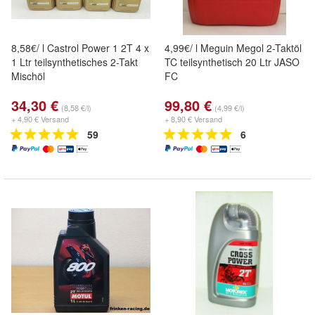
8,58€/ l Castrol Power 1 2T 4 x
4,99€/ l Meguin Megol 2-Taktöl
1 Ltr teilsynthetisches 2-Takt
TC teilsynthetisch 20 Ltr JASO
Mischöl
FC
34,30 €
99,80 €
(8,58 €/l)
(4,99 €/l)
+ 4,90 € Versand
+ 8,90 € Versand
59
6