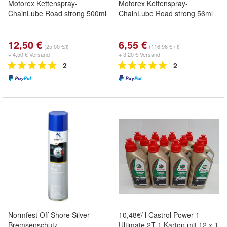
Motorex Kettenspray-
Motorex Kettenspray-
ChainLube Road strong 500ml
ChainLube Road strong 56ml
12,50 €
6,55 €
(25,00 €/l)
(116,96 € / l)
+ 4,50 € Versand
+ 3,20 € Versand
2
2
Normfest Off Shore Silver
10,48€/ l Castrol Power 1
Bremsenschutz
Ultimate 2T 1 Karton mit 12 x 1