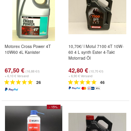
Motorex Cross Power 4T
10,70€/ l Motul 7100 4T 10W-
10W60 4L Kanister
60 4 L synth Ester 4-Takt
Motorrad Öl
67,50 €
42,80 €
(16,88 €/l)
(10,70 €/l)
+ 6,10 € Versand
+ 6,90 € Versand
26
46
- 15%