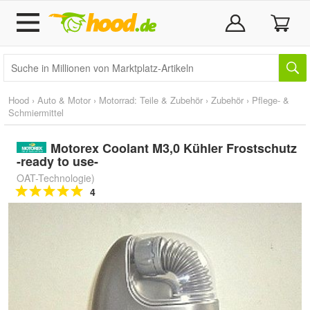
Hood
›
Auto & Motor
›
Motorrad: Teile & Zubehör
›
Zubehör
›
Pflege- &
Schmiermittel
Motorex Coolant M3,0 Kühler Frostschutz
-ready to use-
OAT-Technologie)
4