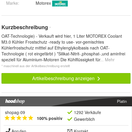
Marke:
Motorex
Kurzbeschreibung
*
OAT-Technologie) - Verkauft wird hier, 1 Liter MOTOREX Coolant
M3.0 Kühler Frostschutz -ready to use- vor-gemischtes
Kühlerfrostschutz mitttel auf Ethylenglykolbasis nach OAT-
Technologie ( rot eingefärbt ) *Silikat-Nitrit-,phosphat-,und aminfrei
speziell für Aluminium-Motoren Die Kühlflüssigkeit für
... Mehr
* maschinell aus der Artikelbeschreibung erstellt
Artikelbeschreibung anzeigen
Platin
shopag-09
1292 Verkäufe
100% positiv
Gewerblich
Anrufen
Kontakt