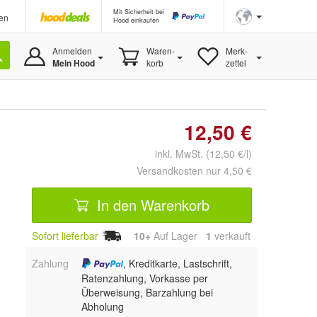
Mit Sicherheit bei
en
Hood einkaufen
Anmelden
Waren-
Merk-
Mein Hood
korb
zettel
12,50 €
inkl. MwSt. (12,50 €/l)
Versandkosten nur 4,50 €
In den Warenkorb
Sofort lieferbar
10+
Auf Lager
1
 verkauft
Zahlung
, Kreditkarte, Lastschrift,
Ratenzahlung, Vorkasse per
Überweisung, Barzahlung bei
Abholung