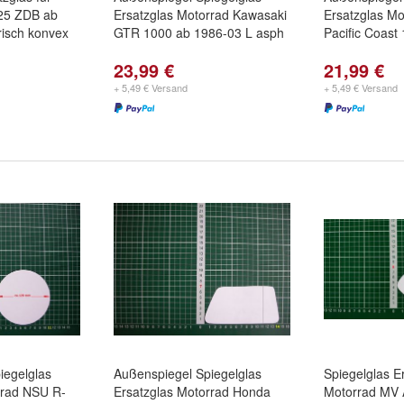
25 ZDB ab
Ersatzglas Motorrad Kawasaki
Ersatzglas M
isch konvex
GTR 1000 ab 1986-03 L asph
Pacific Coast
23,99 €
21,99 €
+ 5,49 € Versand
+ 5,49 € Versand
iegelglas
Außenspiegel Spiegelglas
Spiegelglas E
rrad NSU R-
Ersatzglas Motorrad Honda
Motorrad MV 