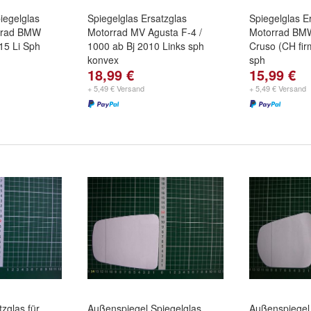
iegelglas
Spiegelglas Ersatzglas
Spiegelglas E
orrad BMW
Motorrad MV Agusta F-4 /
Motorrad BM
15 Li Sph
1000 ab Bj 2010 Links sph
Cruso (CH fir
konvex
sph
18,99 €
15,99 €
+ 5,49 € Versand
+ 5,49 € Versand
tzglas für
Außenspiegel Spiegelglas
Außenspiegel 