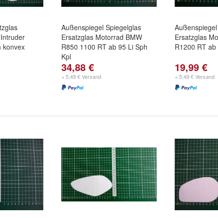
tzglas
Außenspiegel Spiegelglas
Außenspiegel 
Intruder
Ersatzglas Motorrad BMW
Ersatzglas M
h konvex
R850 1100 RT ab 95 Li Sph
R1200 RT ab 
Kpl
34,88 €
19,99 €
+ 5,49 € Versand
+ 5,49 € Versand