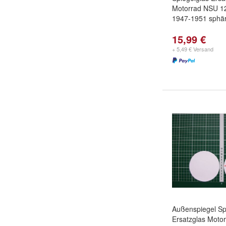
Motorrad NSU 1
1947-1951 sphär
15,99 €
+ 5,49 € Versand
Außenspiegel Sp
Ersatzglas Moto