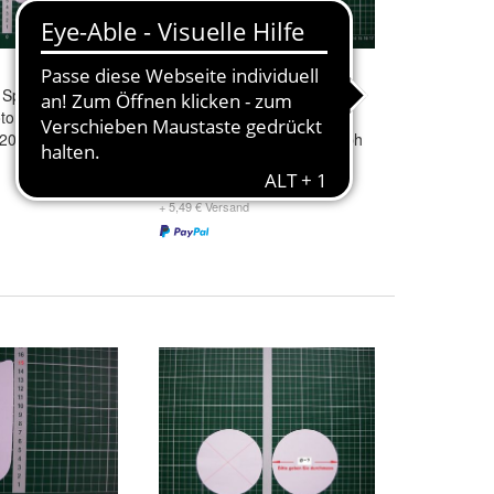
Spiegelglas
Spiegelglas Ersatzglas
otorrad BMW
Motorrad BMW R1200° GS
 2002 Re Sph
Adventure K255 ab 2006 sph
konvex
21,99 €
+ 5,49 € Versand