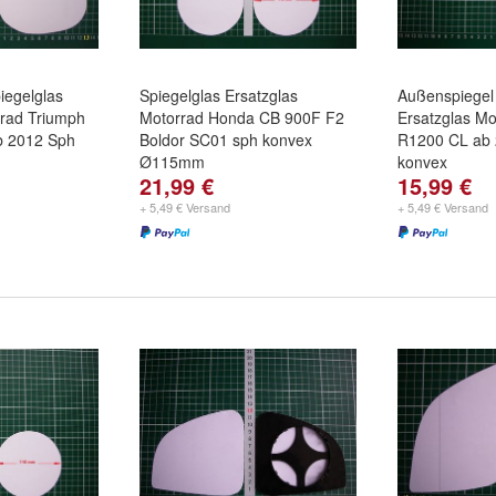
iegelglas
Spiegelglas Ersatzglas
Außenspiegel 
rrad Triumph
Motorrad Honda CB 900F F2
Ersatzglas M
ab 2012 Sph
Boldor SC01 sph konvex
R1200 CL ab
Ø115mm
konvex
21,99 €
15,99 €
+ 5,49 € Versand
+ 5,49 € Versand