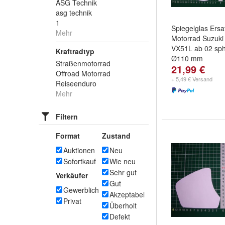
ASG Technik
asg technik
1
Spiegelglas Ersa
Mehr
Motorrad Suzuki 
VX51L ab 02 sp
Kraftradtyp
Ø110 mm
Straßenmotorrad
21,99 €
Offroad Motorrad
+ 5,49 € Versand
Reiseenduro
Mehr
Filtern
Format
Zustand
Auktionen
Neu
Sofortkauf
Wie neu
Sehr gut
Verkäufer
Gut
Gewerblich
Akzeptabel
Privat
Überholt
Defekt