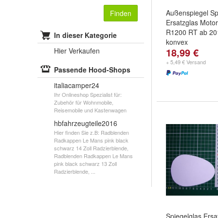
Außenspiegel Sp
Finden
Ersatzglas Mot
R1200 RT ab 20
In dieser Kategorie
konvex
18,99 €
Hier Verkaufen
+ 5,49 € Versand
Passende Hood-Shops
italiacamper24
Ihr Onlineshop Spezialist für:
Zubehör für Wohnmobile,
Reisemobile und Kastenwagen
hbfahrzeugteile2016
Hier finden Sie z.B: Radblenden
Radkappen Le Mans pink black
schwarz 14 Zoll Radzierblende,
Radblenden Radkappen Le Mans
pink black schwarz 13 Zoll
Radzierblende, ...
Spiegelglas Ersa