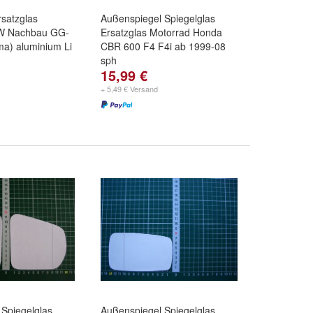
rsatzglas
Außenspiegel Spiegelglas
W Nachbau GG-
Ersatzglas Motorrad Honda
ma) aluminium Li
CBR 600 F4 F4i ab 1999-08
sph
15,99 €
+ 5,49 € Versand
Spiegelglas
Außenspiegel Spiegelglas