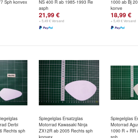
77 Sph konvex
NS 400 R ab 1985-1993 Re
1000 ab Bj 2
asph
konve
21,99 €
18,99 €
+ 5,49 € Versand
+ 5,49 € Versand
iegelglas
Spiegelglas Ersatzglas
Spiegelglas E
rad Derbi
Motorrad Kawasaki Ninja
Motorrad Agu
6 Rechts sph
ZX12R ab 2005 Rechts sph
1090 R + RR 
konvex
sph