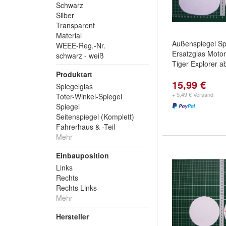
Schwarz
Silber
Transparent
Material
Außenspiegel Sp
WEEE-Reg.-Nr.
Ersatzglas Moto
schwarz - weiß
Tiger Explorer 
Produktart
15,99 €
Spiegelglas
+ 5,49 € Versand
Toter-Winkel-Spiegel
Spiegel
Seitenspiegel (Komplett)
Fahrerhaus & -Teil
Mehr
Einbauposition
Links
Rechts
Rechts Links
Mehr
Hersteller