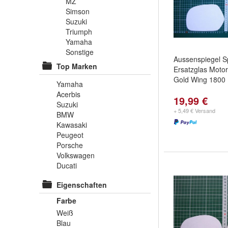
MZ
Simson
Suzuki
Triumph
Yamaha
Sonstige
Aussenspiegel S
Top Marken
Ersatzglas Moto
Gold Wing 1800 
Yamaha
Acerbis
19,99 €
Suzuki
+ 5,49 € Versand
BMW
Kawasaki
Peugeot
Porsche
Volkswagen
Ducati
Eigenschaften
Farbe
Weiß
Blau