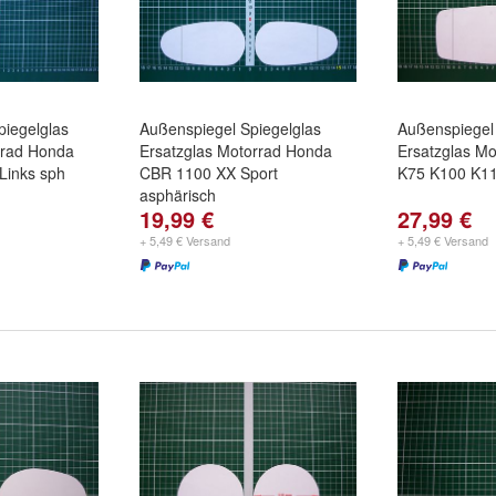
piegelglas
Außenspiegel Spiegelglas
Außenspiegel 
rrad Honda
Ersatzglas Motorrad Honda
Ersatzglas M
Links sph
CBR 1100 XX Sport
K75 K100 K1
asphärisch
19,99 €
27,99 €
+ 5,49 € Versand
+ 5,49 € Versand