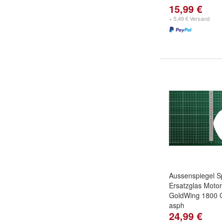
15,99 €
+ 5,49 € Versand
Aussenspiegel S
Ersatzglas Moto
GoldWing 1800 
asph
24,99 €