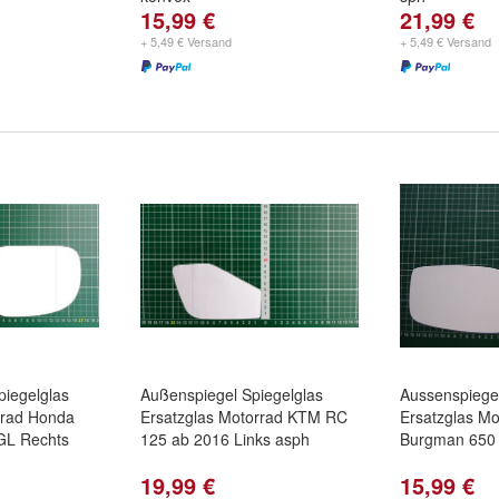
15,99 €
21,99 €
+ 5,49 € Versand
+ 5,49 € Versand
piegelglas
Außenspiegel Spiegelglas
Aussenspiegel
rrad Honda
Ersatzglas Motorrad KTM RC
Ersatzglas Mo
GL Rechts
125 ab 2016 Links asph
Burgman 650 
19,99 €
15,99 €