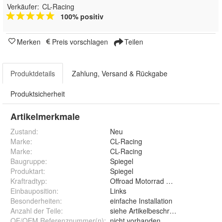
Verkäufer:
CL-Racing
100% positiv
Merken
Preis vorschlagen
Teilen
Produktdetails
Zahlung, Versand & Rückgabe
Produktsicherheit
Artikelmerkmale
Zustand:
Neu
Marke:
CL-Racing
Marke
:
CL-Racing
Baugruppe
:
Spiegel
Produktart
:
Spiegel
Kraftradtyp
:
Offroad Motorrad Enduro Cross
Einbauposition
:
Links
Besonderheiten
:
einfache Installation
Anzahl der Teile
:
siehe Artikelbeschreibung
OE/OEM Referenznummer(n)
:
nicht vorhanden