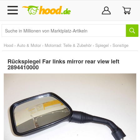
Hood
›
Auto & Motor
›
Motorrad: Teile & Zubehör
›
Spiegel
›
Sonstige
Rückspiegel Far links mirror rear view left
2894410000