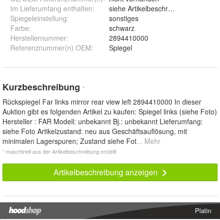
Im Lieferumfang enthalten
:
siehe Artikelbeschreibung
Spiegeleinstellung
:
sonstiges
Farbe
:
schwarz
Herstellernummer
:
2894410000
Referenznummer(n) OEM
:
Spiegel
Kurzbeschreibung
*
Rückspiegel Far links mirror rear view left 2894410000 In dieser
Auktion gibt es folgenden Artikel zu kaufen: Spiegel links (siehe Foto)
Hersteller : FAR Modell: unbekannt Bj.: unbekannt Lieferumfang:
siehe Foto Artikelzustand: neu aus Geschäftsauflösung, mit
minimalen Lagerspuren; Zustand siehe Fot
... Mehr
* maschinell aus der Artikelbeschreibung erstellt
Artikelbeschreibung anzeigen
Platin