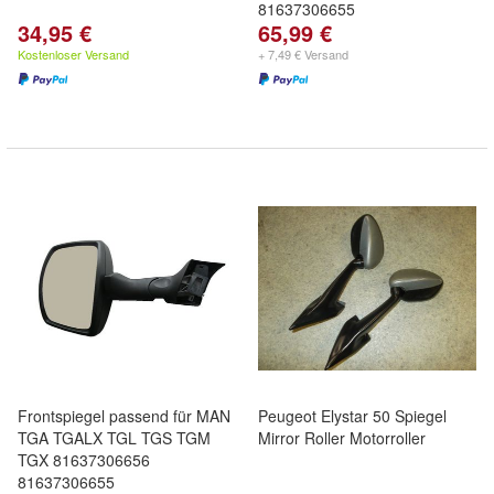
81637306655
34,95 €
65,99 €
Kostenloser Versand
+ 7,49 € Versand
Frontspiegel passend für MAN
Peugeot Elystar 50 Spiegel
TGA TGALX TGL TGS TGM
Mirror Roller Motorroller
TGX 81637306656
81637306655