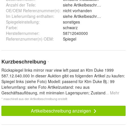
Anzahl der Teile
:
siehe Artikelbeschreibung
OE/OEM Referenznummer(n)
:
nicht vorhanden
Im Lieferumfang enthalten
:
siehe Artikelbeschreibung
Spiegeleinstellung
:
sonstiges
Farbe
:
schwarz
Herstellernummer
:
58712040000
Referenznummer(n) OEM
:
Spiegel
Kurzbeschreibung
*
Rückspiegel links mirror rear view left passt an Ktm Duke 1999
587.12.040.000 In dieser Auktion gibt es folgenden Artikel zu kaufen:
Spiegel links (siehe Foto) Modell: passend für Ktm Duke Bj.: 99
Lieferumfang: siehe Foto Artikelzustand: neu aus
Geschäftsauflösung, mit minimalen Lagerspuren; Zustand
... Mehr
* maschinell aus der Artikelbeschreibung erstellt
Artikelbeschreibung anzeigen