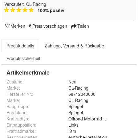
Verkäufer:
CL-Racing
100% positiv
Merken
Preis vorschlagen
Teilen
Produktdetails
Zahlung, Versand & Rückgabe
Produktsicherheit
Artikelmerkmale
Zustand:
Neu
Marke:
CL-Racing
Hersteller Nr.:
58712040000
Marke
:
CL-Racing
Baugruppe
:
Spiegel
Produktart
:
Spiegel
Kraftradtyp
:
Offroad Motorrad Enduro Cross
Einbauposition
:
Links
Kraftradmarke
:
Ktm
Besonderheiten
:
einfache Installation